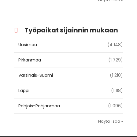
Työpaikat sijainnin mukaan
Uusimaa
(4 148)
Pirkanmaa
(1 729)
Varsinais-Suomi
(1 210)
Lappi
(1 118)
Pohjois-Pohjanmaa
(1 096)
Näytä lisää »