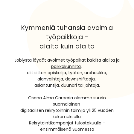
Kymmeniä tuhansia avoimia
työpaikkoja -
alalta kuin alalta
Joblysta löydät
avoimet työpaikat kaikilta aloilta ja
paikkakunnilta
,
olit sitten opiskelija, työtön, urahaukka,
alanvaihtaja, downshiftaaja,
asiantuntija, duunari tai johtaja.
Osana Alma Careeria olemme suurin
suomalainen
digitaalisen rekrytoinnin toimija yli 25 vuoden
kokemuksella.
Rekrytointikampanjat tulostakuulla -
ensimmäisenä Suomessa