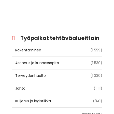
Työpaikat tehtäväalueittain
Rakentaminen
(1 559)
Asennus ja kunnossapito
(1 530)
Terveydenhuolto
(1 330)
Johto
(1 111)
Kuljetus ja logistiikka
(841)
Näytä lisää »