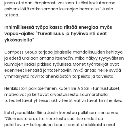
jäsen otetaan lämpimästi vastaan. Lisäksi koulutamme
esihenkilöitä ratkaisemaan laumojen haasteita,” Juslin
toteaa.
Inhimillisessä työpaikassa riittää energiaa myös
vapaa-ajalle: ”Turvallisuus ja hyvinvointi ovat
ykkösasioita”
Compass Group tarjoaa jokaiselle mahdollisuuden kehittyä
ja edetä urallaan omana itsenään, mikä näkyy tyytyväisten
laumojen lisäksi pitkissä työurissa. Monet työntekijät ovat
edenneet kentältä johtotehtäviin, mikä antaa heille syvää
ymmärrystä ravintolahenkilöstön tarpeista ja toiveista.
Henkilöstön palkitseminen, kuten Be A Star -tunnustukset,
motivoivat ja kertovat arvostuksesta. Laumarahalla
toteutettavat yhteiset aktiviteetit vahvistavat tiimihenkeä.
Kehityspäällikkö Riina Juslin korostaa palkitsemisen arvoa:
”Olennaista on, että henkilöstö saa itse ehdottaa
palkittavia – kollegoiden kauniit sanat ehdokkaista ovat