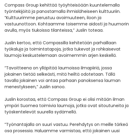
Compass Group kehittää työyhteisöään kuuntelemalla
työntekijöitä ja panostamalla ihmisläheiseen kulttuuriin.
”Kulttuurimme perustuu avoimuuteen, iloon ja
vastuunottoon. Kohtaamme toisemme aidosti ja huumorin
avulla, myös tiukoissa tilanteissa,” Juslin toteaa.
Juslin kertoo, että Compassilla kehitetään parhaillaan
työkaluja ja toimintatapoja, jotka tukevat ja rohkaisevat
laumoja keskustelemaan avoimemmin arjen keskellä.
”Tavoitteena on ylläpitää laumoissa ilmapiiriä, jossa
jokainen tietää selkeästi, mitä heiltä odotetaan. Tällä
tavalla jokainen voi antaa parhaan panoksensa lauman
menestykseen,” Juslin sanoo.
Juslin korostaa, että Compass Group ei olisi mitään ilman
ympäri Suomea toimivia laumoja, jotka ovat sitoutuneita ja
työskentelevät suurella sydämellä.
”Työnantajalla on suuri vastuu. Perehdytys on meille tärkeä
osa prosessia. Haluamme varmistaa, että jokainen uusi