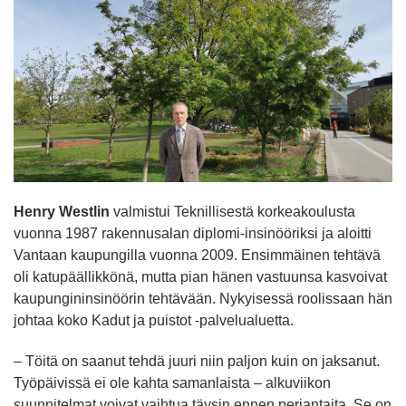
Henry Westlin
valmistui Teknillisestä korkeakoulusta
vuonna 1987 rakennusalan diplomi-insinööriksi ja aloitti
Vantaan kaupungilla vuonna 2009. Ensimmäinen tehtävä
oli katupäällikkönä, mutta pian hänen vastuunsa kasvoivat
kaupungininsinöörin tehtävään. Nykyisessä roolissaan hän
johtaa koko Kadut ja puistot -palvelualuetta.
– Töitä on saanut tehdä juuri niin paljon kuin on jaksanut.
Työpäivissä ei ole kahta samanlaista – alkuviikon
suunnitelmat voivat vaihtua täysin ennen perjantaita. Se on