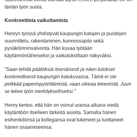
tämän työn suola.
Konkreettista vaikuttamista
Henryn työssä yhdistyvät kaupungin katujen ja puistojen
suunnittelu, rakentaminen, kunnossapito sekä
pysäköinninvalvonta. Hän kuvaa työtään
käytännönläheiseksi ja vaikutuksiltaan näkyväksi.
”Saan tehdä päätöksiä itsenäisesti ja näen tulokset
konkreettisesti kaupungin katukuvassa. Tämä ei ole
pelkkää paperinpyörittämistä, vaan oikeaa tekemistä. Juuri
se tekee työn merkitykselliseksi.”
Henry kertoo, että hän on voinut uransa aikana viedä
käytäntöön itselleen tärkeitä asioita. Samalla hänen
esihenkilönsä ja kollegansa ovat tukeneet ja luottaneet
hänen osaamiseensa.