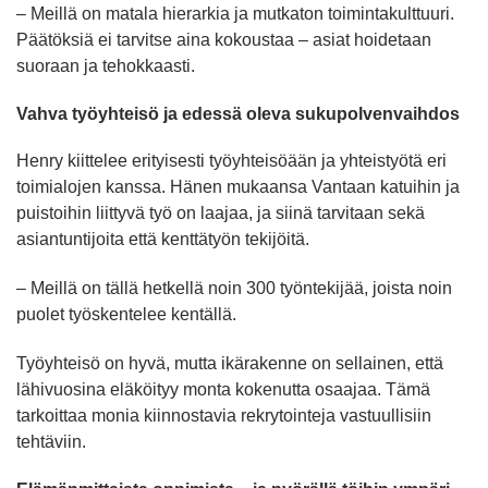
– Meillä on matala hierarkia ja mutkaton toimintakulttuuri.
Päätöksiä ei tarvitse aina kokoustaa – asiat hoidetaan
suoraan ja tehokkaasti.
Vahva työyhteisö ja edessä oleva sukupolvenvaihdos
Henry kiittelee erityisesti työyhteisöään ja yhteistyötä eri
toimialojen kanssa. Hänen mukaansa Vantaan katuihin ja
puistoihin liittyvä työ on laajaa, ja siinä tarvitaan sekä
asiantuntijoita että kenttätyön tekijöitä.
– Meillä on tällä hetkellä noin 300 työntekijää, joista noin
puolet työskentelee kentällä.
Työyhteisö on hyvä, mutta ikärakenne on sellainen, että
lähivuosina eläköityy monta kokenutta osaajaa. Tämä
tarkoittaa monia kiinnostavia rekrytointeja vastuullisiin
tehtäviin.