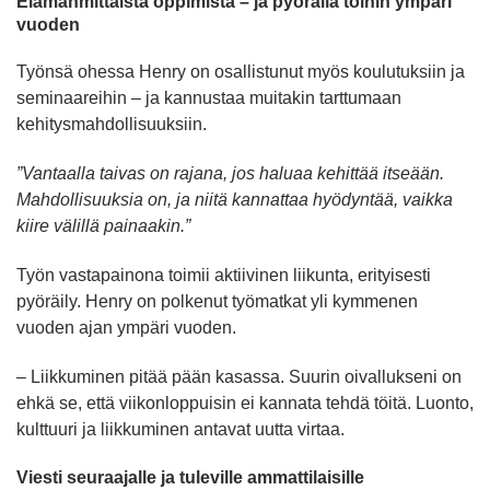
Elämänmittaista oppimista – ja pyörällä töihin ympäri
vuoden
Työnsä ohessa Henry on osallistunut myös koulutuksiin ja
seminaareihin – ja kannustaa muitakin tarttumaan
kehitysmahdollisuuksiin.
”Vantaalla taivas on rajana, jos haluaa kehittää itseään.
Mahdollisuuksia on, ja niitä kannattaa hyödyntää, vaikka
kiire välillä painaakin.”
Työn vastapainona toimii aktiivinen liikunta, erityisesti
pyöräily. Henry on polkenut työmatkat yli kymmenen
vuoden ajan ympäri vuoden.
– Liikkuminen pitää pään kasassa. Suurin oivallukseni on
ehkä se, että viikonloppuisin ei kannata tehdä töitä. Luonto,
kulttuuri ja liikkuminen antavat uutta virtaa.
Viesti seuraajalle ja tuleville ammattilaisille