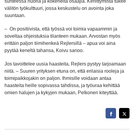
suhteessa nuoria ja kokeneita osaajia. Kehittymistä tukee
välitön työkulttuuri, jossa keskustelu on avointa joka
suuntaan.
– On positiivista, että työssä voi toimia vapaammin ja
soveltaa ohjeistuksia tilanteen mukaan. Arvostan myös
erittäin paljon tiimihenkeä Rejlersillä – apua voi aina
pyytää keneltä tahansa, Koivu sanoo.
Jos tavoittelee uusia haasteita, Rejlers pystyy tarjoamaan
niitä. – Suuren yrityksen etuna on, että erilaisia rooleja ja
toimipaikkojakin on paljon. Ihmisille voidaan antaa
haasteita heille sopivassa tahdissa, ja työuraa kehittää
omien halujen ja kykyjen mukaan, Pelkonen kiteyttää.