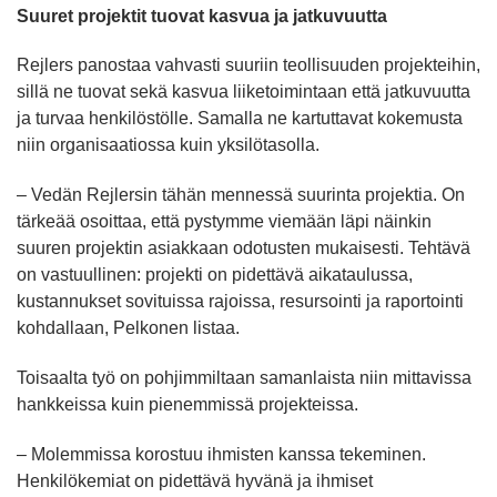
Suuret projektit tuovat kasvua ja jatkuvuutta
Rejlers panostaa vahvasti suuriin teollisuuden projekteihin,
sillä ne tuovat sekä kasvua liiketoimintaan että jatkuvuutta
ja turvaa henkilöstölle. Samalla ne kartuttavat kokemusta
niin organisaatiossa kuin yksilötasolla.
– Vedän Rejlersin tähän mennessä suurinta projektia. On
tärkeää osoittaa, että pystymme viemään läpi näinkin
suuren projektin asiakkaan odotusten mukaisesti. Tehtävä
on vastuullinen: projekti on pidettävä aikataulussa,
kustannukset sovituissa rajoissa, resursointi ja raportointi
kohdallaan, Pelkonen listaa.
Toisaalta työ on pohjimmiltaan samanlaista niin mittavissa
hankkeissa kuin pienemmissä projekteissa.
– Molemmissa korostuu ihmisten kanssa tekeminen.
Henkilökemiat on pidettävä hyvänä ja ihmiset