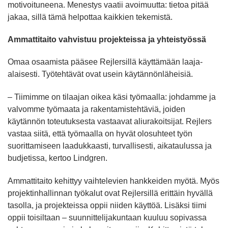
motivoituneena. Menestys vaatii avoimuutta: tietoa pitää
jakaa, sillä tämä helpottaa kaikkien tekemistä.
Ammattitaito vahvistuu projekteissa ja yhteistyössä
Omaa osaamista pääsee Rejlersillä käyttämään laaja-
alaisesti. Työtehtävät ovat usein käytännönläheisiä.
– Tiimimme on tilaajan oikea käsi työmaalla: johdamme ja
valvomme työmaata ja rakentamistehtäviä, joiden
käytännön toteutuksesta vastaavat aliurakoitsijat. Rejlers
vastaa siitä, että työmaalla on hyvät olosuhteet työn
suorittamiseen laadukkaasti, turvallisesti, aikataulussa ja
budjetissa, kertoo Lindgren.
Ammattitaito kehittyy vaihtelevien hankkeiden myötä. Myös
projektinhallinnan työkalut ovat Rejlersillä erittäin hyvällä
tasolla, ja projekteissa oppii niiden käyttöä. Lisäksi tiimi
oppii toisiltaan – suunnittelijakuntaan kuuluu sopivassa