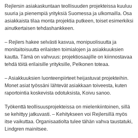
Rejlersin asiakaskuntaan teollisuuden projekteissa kuuluu
suuria ja pienempiä yrityksiä Suomessa ja ulkomailla. Osa
asiakkaista tilaa monta projektia putkeen, toiset esimerkiksi
ainutkertaisen tehdashankkeen.
– Rejlers hakee selvästi kasvua, monipuolisuutta ja
monitaitoisuutta erilaisten toimialojen ja asiakkuuksien
kautta. Tämä on vahvuus: projektiosaajille on kiinnostavaa
tehdä töitä erilaisille yrityksille, Pelkonen toteaa.
– Asiakkuuksien luonteenpiirteet heijastuvat projekteihin.
Monet asiat työssäni lähtevät asiakkaan toiveesta, kuten
raportointia koskevista odotuksista, Koivu sanoo.
Työkenttä teollisuusprojekteissa on mielenkiintoinen, sillä
se kehittyy jatkuvasti. – Kehitykseen voi Rejlersillä myös
itse vaikuttaa. Organisaatiolta tulee tähän vahva taustatuki,
Lindgren mainitsee.