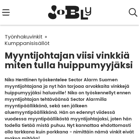
Työnhakuvinkit
Kumppanisisällöt
Myyntijohtajan viisi vinkkiä
miten tulla huippumyyjäksi
Niko Henttinen työskentelee Sector Alarm Suomen
myyntijohtajana ja nyt hän tarjoaa arvokkaita vinkkejä
huippumyyjäksi haluaville! Niko on työskennellyt ennen
myyntijohtajan tehtäväänsä Sector Alarmilla
myyntipäällikkönä, sekä sen jälkeen
aluemyyntipäällikkönä. Hän on edennyt viidessä
vuodessa myyntipäälliköstä myyntijohtajaksi, joten hän
todella tietää mistä puhuu. Nyt kannattaa ehdottomasti
olla tarkkana kuin porkkana - nimittäin nämä vinkit eivät
maksa mitään!