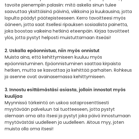
tavoite pienempiin palasiin: mitä askelia sinun tulee
saavuttaa yksittäisinä päivinä, viikkoina ja kuukausina, jotta
lopulta päädyt päätepisteeseen. Kerro tavoitteesi myös
ääneen, jotta saat itsellesi ripauksen sosiaalista painetta,
joka boostaa vaikeina hetkinä eteenpäin. Kirjaa tavoitteet
ylös, jotta pystyt helposti muistuttamaan itseäsi!
2. Uskalla epäonnistua, niin myös onnistut
Muista aina, että kehittymiseen kuuluu myös
epäonnistuminen. Epäonnistuminen saattaa kirpaista
hetken, mutta se kasvattaa ja kehittää parhaiten. Rohkeus
ja asenne ovat avainasemassa kehittymiseen.
3. Innostu esittämästäsi asiasta, jolloin innostat myös
kuulijaa
Myynnissä tärkeintä on uskoa sataprosenttisesti
myytävään palveluun tai tuotteeseen, jotta pystyt
olemaan oma aito itsesi ja pystyt joka päivä innostumaan
myytävästäsi uudelleen ja uudelleen. Aitous myy, joten
muista olla oma itsesi!