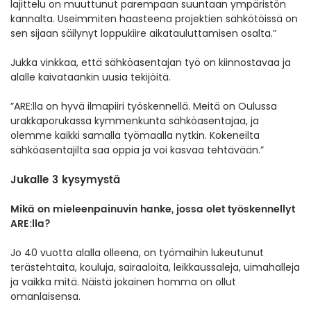
lajittelu on muuttunut parempaan suuntaan ympäristön
kannalta. Useimmiten haasteena projektien sähkötöissä on
sen sijaan säilynyt loppukiire aikatauluttamisen osalta.”
Jukka vinkkaa, että sähköasentajan työ on kiinnostavaa ja
alalle kaivataankin uusia tekijöitä.
”ARE:lla on hyvä ilmapiiri työskennellä. Meitä on Oulussa
urakkaporukassa kymmenkunta sähköasentajaa, ja
olemme kaikki samalla työmaalla nytkin. Kokeneilta
sähköasentajilta saa oppia ja voi kasvaa tehtävään.”
Jukalle 3 kysymystä
Mikä on mieleenpainuvin hanke, jossa olet työskennellyt
ARE:lla?
Jo 40 vuotta alalla olleena, on työmaihin lukeutunut
terästehtaita, kouluja, sairaaloita, leikkaussaleja, uimahalleja
ja vaikka mitä. Näistä jokainen homma on ollut
omanlaisensa.