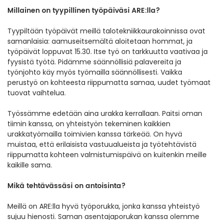
Millainen on tyypillinen työpäiväsi ARE:lla?
Tyypiltään työpäivät meillä talotekniikkaurakoinnissa ovat
samanlaisia: aamuseitsemältä aloitetaan hommat, ja
työpäivät loppuvat 15.30. Itse työ on tarkkuutta vaativaa ja
fyysistä työtä. Pidämme säännöllisiä palavereita ja
työnjohto käy myös työmailla säännöllisesti. Vaikka
perustyö on kohteesta riippumatta samaa, uudet työmaat
tuovat vaihtelua.
Työssämme edetään aina urakka kerrallaan. Paitsi oman
tiimin kanssa, on yhteistyön tekeminen kaikkien
urakkatyömailla toimivien kanssa tärkeää. On hyvä
muistaa, että erilaisista vastuualueista ja työtehtävistä
riippumatta kohteen valmistumispäivä on kuitenkin meille
kaikille sama.
Mikä tehtävässäsi on antoisinta?
Meillä on ARE:lla hyvä työporukka, jonka kanssa yhteistyö
sujuu hienosti. Saman asentajaporukan kanssa olemme