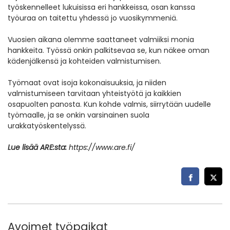
työskennelleet lukuisissa eri hankkeissa, osan kanssa
työuraa on taitettu yhdessä jo vuosikymmeniä.
Vuosien aikana olemme saattaneet valmiiksi monia
hankkeita. Työssä onkin palkitsevaa se, kun näkee oman
kädenjälkensä ja kohteiden valmistumisen.
Työmaat ovat isoja kokonaisuuksia, ja niiden
valmistumiseen tarvitaan yhteistyötä ja kaikkien
osapuolten panosta. Kun kohde valmis, siirrytään uudelle
työmaalle, ja se onkin varsinainen suola
urakkatyöskentelyssä.
Lue lisää ARE:sta:
https://www.are.fi/
Avoimet työpaikat