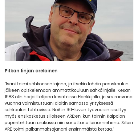
Pitkän linjan arelainen
”Isäni toimi sähköasentajana, ja itsekin lähdin peruskoulun
jälkeen opiskelemaan ammattikouluun sähkölinjalle. Kesän
1983 olin harjoittelijana kesätöissä Hankkijalla, ja seuraavana
vuonna valmistuttuani aloitin samassa yrityksessä
sähköalan tehtävissä. Noihin 90-luvun työvuosiin sisältyy
myös ensikosketus silloiseen ARE:en, kun toimin Kaipolan
paperitehtaan urakassa niin sanottuna lainamiehenä. Silloin
ARE toimi palkanmaksajanani ensimmäistä kertaa.”