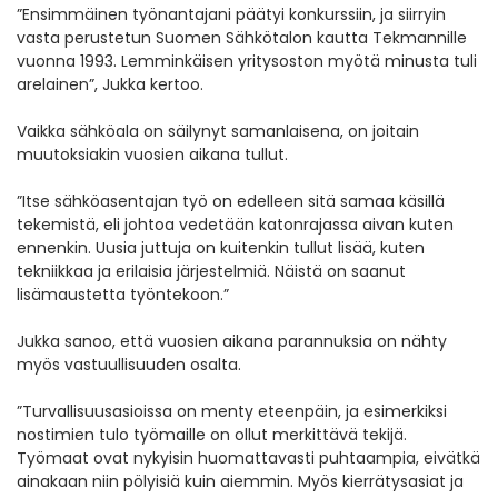
”Ensimmäinen työnantajani päätyi konkurssiin, ja siirryin
vasta perustetun Suomen Sähkötalon kautta Tekmannille
vuonna 1993. Lemminkäisen yritysoston myötä minusta tuli
arelainen”, Jukka kertoo.
Vaikka sähköala on säilynyt samanlaisena, on joitain
muutoksiakin vuosien aikana tullut.
”Itse sähköasentajan työ on edelleen sitä samaa käsillä
tekemistä, eli johtoa vedetään katonrajassa aivan kuten
ennenkin. Uusia juttuja on kuitenkin tullut lisää, kuten
tekniikkaa ja erilaisia järjestelmiä. Näistä on saanut
lisämaustetta työntekoon.”
Jukka sanoo, että vuosien aikana parannuksia on nähty
myös vastuullisuuden osalta.
”Turvallisuusasioissa on menty eteenpäin, ja esimerkiksi
nostimien tulo työmaille on ollut merkittävä tekijä.
Työmaat ovat nykyisin huomattavasti puhtaampia, eivätkä
ainakaan niin pölyisiä kuin aiemmin. Myös kierrätysasiat ja