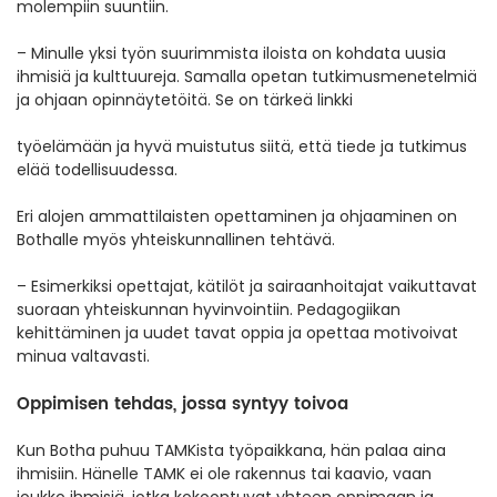
molempiin suuntiin.
– Minulle yksi työn suurimmista iloista on kohdata uusia
ihmisiä ja kulttuureja. Samalla opetan tutkimusmenetelmiä
ja ohjaan opinnäytetöitä. Se on tärkeä linkki
työelämään ja hyvä muistutus siitä, että tiede ja tutkimus
elää todellisuudessa.
Eri alojen ammattilaisten opettaminen ja ohjaaminen on
Bothalle myös yhteiskunnallinen tehtävä.
– Esimerkiksi opettajat, kätilöt ja sairaanhoitajat vaikuttavat
suoraan yhteiskunnan hyvinvointiin. Pedagogiikan
kehittäminen ja uudet tavat oppia ja opettaa motivoivat
minua valtavasti.
Oppimisen tehdas, jossa syntyy toivoa
Kun Botha puhuu TAMKista työpaikkana, hän palaa aina
ihmisiin. Hänelle TAMK ei ole rakennus tai kaavio, vaan
joukko ihmisiä, jotka kokoontuvat yhteen oppimaan ja