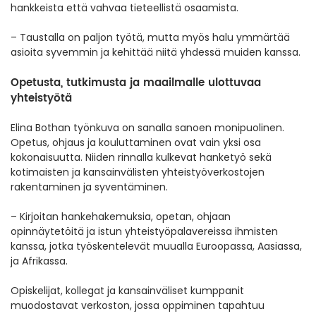
hankkeista että vahvaa tieteellistä osaamista.
– Taustalla on paljon työtä, mutta myös halu ymmärtää
asioita syvemmin ja kehittää niitä yhdessä muiden kanssa.
Opetusta, tutkimusta ja maailmalle ulottuvaa
yhteistyötä
Elina Bothan työnkuva on sanalla sanoen monipuolinen.
Opetus, ohjaus ja kouluttaminen ovat vain yksi osa
kokonaisuutta. Niiden rinnalla kulkevat hanketyö sekä
kotimaisten ja kansainvälisten yhteistyöverkostojen
rakentaminen ja syventäminen.
– Kirjoitan hankehakemuksia, opetan, ohjaan
opinnäytetöitä ja istun yhteistyöpalavereissa ihmisten
kanssa, jotka työskentelevät muualla Euroopassa, Aasiassa,
ja Afrikassa.
Opiskelijat, kollegat ja kansainväliset kumppanit
muodostavat verkoston, jossa oppiminen tapahtuu