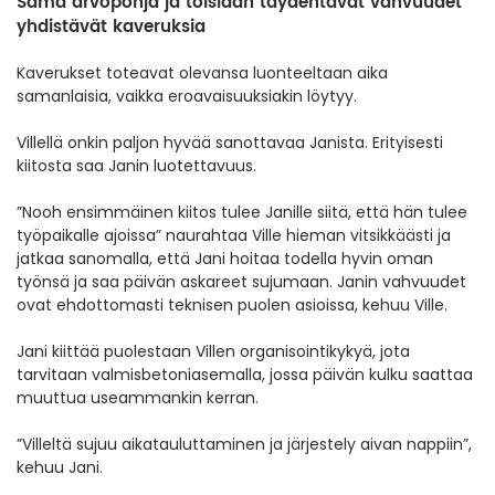
Sama arvopohja ja toisiaan täydentävät vahvuudet
yhdistävät kaveruksia
Kaverukset toteavat olevansa luonteeltaan aika
samanlaisia, vaikka eroavaisuuksiakin löytyy.
Villellä onkin paljon hyvää sanottavaa Janista. Erityisesti
kiitosta saa Janin luotettavuus.
”Nooh ensimmäinen kiitos tulee Janille siitä, että hän tulee
työpaikalle ajoissa” naurahtaa Ville hieman vitsikkäästi ja
jatkaa sanomalla, että Jani hoitaa todella hyvin oman
työnsä ja saa päivän askareet sujumaan. Janin vahvuudet
ovat ehdottomasti teknisen puolen asioissa, kehuu Ville.
Jani kiittää puolestaan Villen organisointikykyä, jota
tarvitaan valmisbetoniasemalla, jossa päivän kulku saattaa
muuttua useammankin kerran.
”Villeltä sujuu aikatauluttaminen ja järjestely aivan nappiin”,
kehuu Jani.