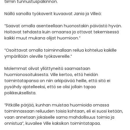
tiimin tunnustuspalkinnon.
Näillä sanoilla työkaverit kuvaavat Jania ja Villeä:
”Saavat omalla asenteellaan huonostakin päivästä hyvän.
Hoitavat tehdasta kuin omaansa ja ottavat tekemisessä
kaikki muut mukana olijat huomioon.”
”Osoittavat omalla toiminnallaan reilua kohtelua kaikille
ympärillään oleville työkavereille.”
Molemmat olivat yllättyneitä saamastaan
huomionosoituksesta. Ville kertoo, että heidän
toimintatapansa on niin arkipäivää heille, että sitä ei
pysähdy ajatelleeksi, että se olisi jollain tapaa
poikkeuksellista.
”Pitkälle pärjää, kunhan muistaa huomioida omassa
toiminnassaan reiluuden toisia kohtaan, eli ei suosi ketään,
vaan annetaan jokaiselle sama mahdollisuus toimia ja
onnistua”, kuvailee Ville kaksikon toimintatapaa.