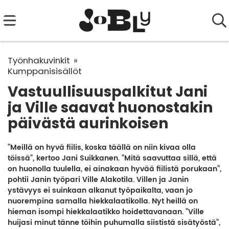
Työnhakuvinkit
Kumppanisisällöt
Vastuullisuuspalkitut Jani
ja Ville saavat huonostakin
päivästä aurinkoisen
”Meillä on hyvä fiilis, koska täällä on niin kivaa olla
töissä”, kertoo Jani Suikkanen. ”Mitä saavuttaa sillä, että
on huonolla tuulella, ei ainakaan hyvää fiilistä porukaan”,
pohtii Janin työpari Ville Alakotila. Villen ja Janin
ystävyys ei suinkaan alkanut työpaikalta, vaan jo
nuorempina samalla hiekkalaatikolla. Nyt heillä on
hieman isompi hiekkalaatikko hoidettavanaan. ”Ville
huijasi minut tänne töihin puhumalla siististä sisätyöstä”,