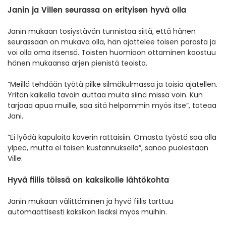
Janin ja Villen seurassa on erityisen hyvä olla
Janin mukaan tosiystävän tunnistaa siitä, että hänen
seurassaan on mukava olla, hän ajattelee toisen parasta ja
voi olla oma itsensä. Toisten huomioon ottaminen koostuu
hänen mukaansa arjen pienistä teoista.
”Meillä tehdään työtä pilke silmäkulmassa ja toisia ajatellen.
Yritän kaikella tavoin auttaa muita siinä missä voin. Kun
tarjoaa apua muille, saa sitä helpommin myös itse”, toteaa
Jani.
”Ei lyödä kapuloita kaverin rattaisiin. Omasta työstä saa olla
ylpeä, mutta ei toisen kustannuksella”, sanoo puolestaan
Ville.
Hyvä fiilis töissä on kaksikolle lähtökohta
Janin mukaan välittäminen ja hyvä fiilis tarttuu
automaattisesti kaksikon lisäksi myös muihin.