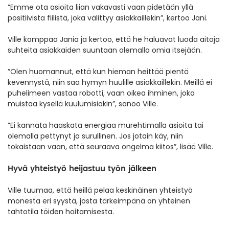
”Emme ota asioita liian vakavasti vaan pidetään yllä
positiivista fiilistä, joka välittyy asiakkaillekin”, kertoo Jani.
Ville komppaa Jania ja kertoo, että he haluavat luoda aitoja
suhteita asiakkaiden suuntaan olemalla omia itsejään.
”Olen huomannut, että kun hieman heittää pientä
kevennystä, niin saa hymyn huulille asiakkaillekin. Meillä ei
puhelimeen vastaa robotti, vaan oikea ihminen, joka
muistaa kysellä kuulumisiakin”, sanoo Ville.
”Ei kannata haaskata energiaa murehtimalla asioita tai
olemalla pettynyt ja surullinen. Jos jotain käy, niin
tokaistaan vaan, että seuraava ongelma kiitos”, lisää Ville.
Hyvä yhteistyö heijastuu työn jälkeen
Ville tuumaa, että heillä pelaa keskinäinen yhteistyö
monesta eri syystä, josta tärkeimpänä on yhteinen
tahtotila töiden hoitamisesta.