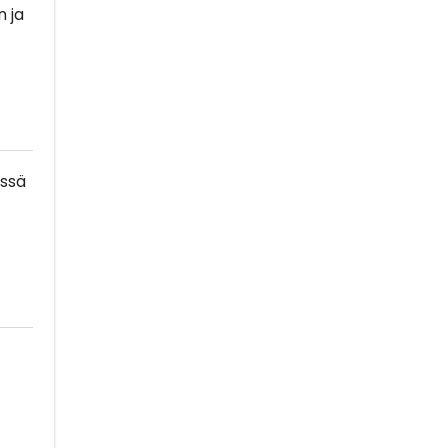
n ja
essä