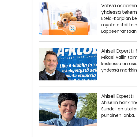
Vahva osaaminen
yhdessä tekem
Etelä-Karjalan k
myötä asteittain
Lappeenrantaan j
Ahlsell Expertti,
Mikael Vallin toi
keskiössä on as
yhdessä markkino
Ahlsell Expertti 
Ahlsellin hankin
Sundell on utelias
punainen lanka.