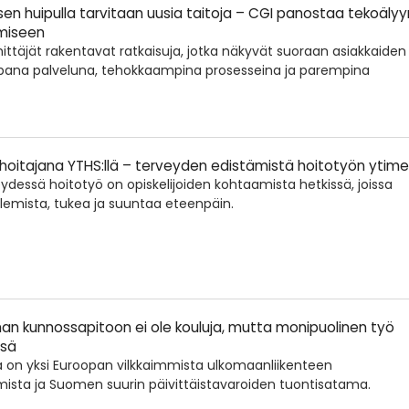
sen huipulla tarvitaan uusia taitoja – CGI panostaa tekoälyy
miseen
hittäjät rakentavat ratkaisuja, jotka näkyvät suoraan asiakkaiden
ana palveluna, tehokkaampina prosesseina ja parempina
hoitajana YTHS:llä – terveyden edistämistä hoitotyön ytim
eydessä hoitotyö on opiskelijoiden kohtaamista hetkissä, joissa
lemista, tukea ja suuntaa eteenpäin.
an kunnossapitoon ei ole kouluja, mutta monipuolinen työ
nsä
 on yksi Euroopan vilkkaimmista ulkomaanliikenteen
ista ja Suomen suurin päivittäistavaroiden tuontisatama.