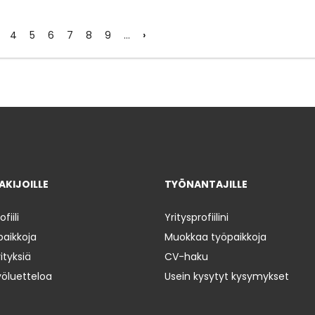
›
4
5
6
7
8
9
…
KIJOILLE
TYÖNANTAJILLE
iili
Yritysprofiilini
paikkoja
Muokkaa työpaikkoja
ityksiä
CV-haku
yöluetteloa
Usein kysytyt kysymykset