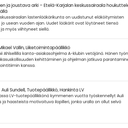
 ja joustava arki – Etelä-Karjalan keskussairaala houkutte
ällä
eskussairaalan lastenlääkärikunta on uudistunut eläköitymisten
 jo usean vuoden ajan. Uudet lääkärit ovat löytäneet tiensä
a myös viihtyneet siellä.
 Mikael Vallin, Liiketoimintapäällikkö
mii Ahlsellilla kanta-asiakasohjelma A-klubin vetäjänä. Hänen työ
iakasuskollisuuden kehittäminen ja ohjelman jatkuva parantamin
intitiimin kanssa.
- Auli Sundell, Tuotepäällikkö, Hankinta LV
nassa LV-tuotepäällikkönä kymmenen vuotta työskennellyt Auli
 ja haasteista motivoituva ilopilleri, jonka uralla on ollut selvä