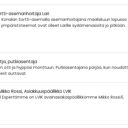
ortti-asemanhoitaja Lari
nsä Konalan Sortti-asemalla asemanhoitajana maaliskuun lopussa
a ympäristöteemat ovat olleet Larille sydämenasioita jo pitkään.
atja, putkiasentaja
 otti ja hyppäsi monttuun. Putkiasentajana pärjää, kun noudat
erit auttavat.
 Mikko Rossi, Asiakkuuspäällikkö LVIK
l Experttimme on LVIK avainasiakaspäällikkömme Mikko Rossi💪