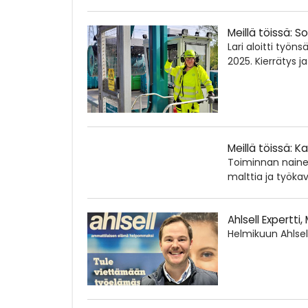
Meillä töissä: S
Lari aloitti työ
2025. Kierrätys j
Meillä töissä: K
Toiminnan nainen
malttia ja työkav
Ahlsell Expertti,
Helmikuun Ahlsel