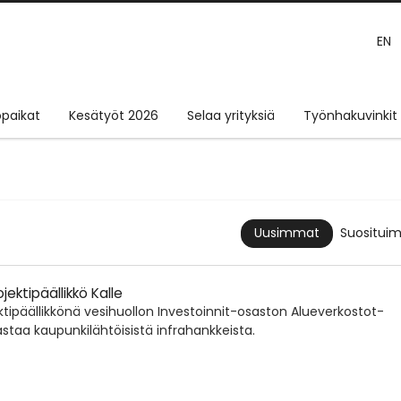
EN
paikat
Kesätyöt 2026
Selaa yrityksiä
Työnhakuvinkit
Suositui
Uusimmat
ojektipäällikkö Kalle
ektipäällikkönä vesihuollon Investoinnit-osaston Alueverkostot-
astaa kaupunkilähtöisistä infrahankkeista.