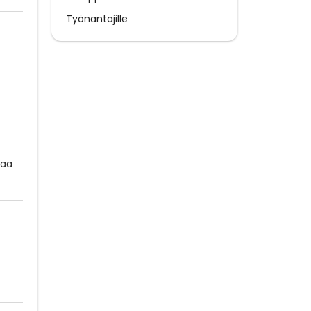
Työnantajille
taa