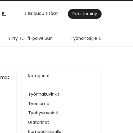
FI
Kirjaudu sisään
Rekisteröidy
Siirry TET.fi-palveluun
Työnantajille
Kategoriat
mmat
Työnhakuvinkit
Työelämä
Työhyvinvointi
Uratarinat
Kumppanisisällöt