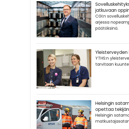
Sovelluskehityk
jatkuvaan oppi
CGI:n sovelluske
arjessa nopeamp
päätöksinä.
Yleisterveyden 
YTHS:n yleisterv
tarvitaan kuunte
Helsingin satam
opettaa tekijä
Helsingin satama
matkustajasatam