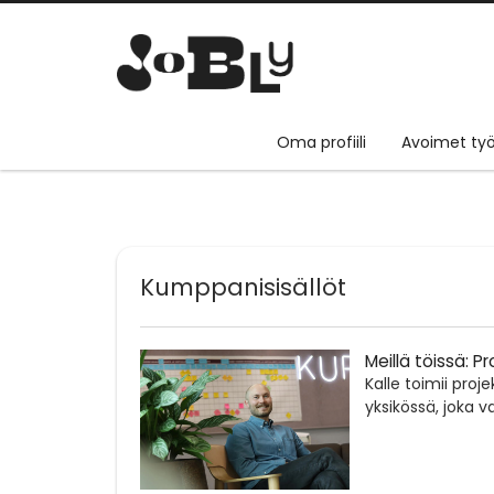
Oma profiili
Avoimet työ
Kumppanisisällöt
Meillä töissä: Pr
Kalle toimii proj
yksikössä, joka v