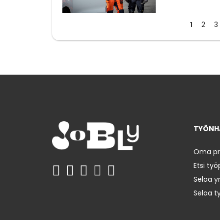
1
2
3
TYÖNHA
Oma prof
Etsi työ
Selaa yr
Selaa t