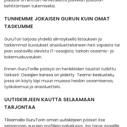
palaute on erittäin tervetullutta palvelun jatkuvan
kehittämisen tukemiseksi.
TUNNEMME JOKAISEN GURUN KUIN OMAT
TASKUMME
GuruTori tarjoaa yhdellä silmäyksellä listauksen ja
tarkemmat kuvaukset ansioluetteloineen heti vapaista tai
pian saatavilla olevista IT-osaajista, tarkoin osaamis- ja
kokemuskuvauksin.
Ennen GuruTorille pääsyä on henkilöiden taustat tutkittu
tarkasti.
Osaajien kanssa on pidetty Teams-keskustelu
,
jossa on käyty läpi muun muassa heidän osaamisensa,
työkokemus ja ansioluettelo.
UUTISKIRJEEN KAUTTA SELAAMAAN
TARJONTAA
Tilaamalla GuruTorin oman uutiskirjeen
pääset itse
selaamaan gurujen profiileja palvelussa. Jos tarve osaajille