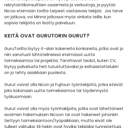
rekrytointikonsulttien osaamista ja verkostoja, ja pyytää
Nicoa etsimään torilta tarpeet vastaavaa tekijää. Jos tarve
on jatkuva, voi Minna jatkossa myös vinkata teille, kun
sopivia tekijöitä on lisätty palveluun.
KEITÄ OVAT GURUTORIN GURUT?
GuruTorilta löytyy it-alan kokeneita konkareita, jotka ovat jo
niin sanotusti lähtötelineissä etsimässä uutta
toimeksiantoa tai projektia. Tarvittavat tiedot, kuten CV,
löytyy palvelusta heti tutustuttavaksi ja esihaastattelukin
on jo tehty asiakkaan puolesta.
Gurut voivat olla Nicon ja Fujitsun työntekijöitä, jotka etsivät
joko kokonaan uutta toimeksiantoa tai täydennystä
työkuormaan.
Gurut voivat olla myös työnhakijoita, jotka ovat lähettäneet
avoimen hakemuksen Nicoon tai ovat hakeneet johonkin
tiettyyn toimeksiantoon/työpaikkaan, mutta eivät ole
tulleet valituiksi. Eli hekin ovat hyviksi tekijöiksi tunnistettuja