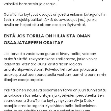
valmiiksi haastateltuja osaajia.
GuruTorilta löytyvät osaajat on jaettu erilaisiin kategorioihin
(esim. projektipäälliköt, AI- & data-osaajat jne.), jonka
avulla on helpotettu oikean osaajan löytymistä.
ENTÄ JOS TORILLA ON HILJAISTA OMAN
OSAAJATARPEEN OSALTA?
Jos tarvetta vastaavaa gurua ei löydy torilta, voidaan
etsintä siirtää rekrytointikonsulteillemme, jotka voivat
laajentaa etsintää GuruTorista Nicon laajaan
asiantuntijaverkostoon. Palvelua kehitetään jatkuvasti
asiakaspalautteen perusteella vastaamaan yhä paremmin
tilaajien osaajatarpeita.
Yksi tällainen nouseva osaamisen tarve on juuri tunnistettu
asiakkaiden toimeksiantojen ja kyselyiden perusteella. Sen
seurauksena GuruTorilta löytyy nykyään AI- ja Data-
osaajille oma kategoria. Kyselyiden lisäksi kaikenlainen