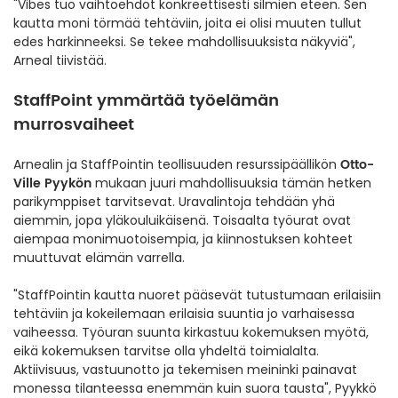
"Vibes tuo vaihtoehdot konkreettisesti silmien eteen. Sen
kautta moni törmää tehtäviin, joita ei olisi muuten tullut
edes harkinneeksi. Se tekee mahdollisuuksista näkyviä",
Arneal tiivistää.
StaffPoint ymmärtää työelämän
murrosvaiheet
Otto-
Arnealin ja StaffPointin teollisuuden resurssipäällikön
Ville Pyykön
mukaan juuri mahdollisuuksia tämän hetken
parikymppiset tarvitsevat. Uravalintoja tehdään yhä
aiemmin, jopa yläkouluikäisenä. Toisaalta työurat ovat
aiempaa monimuotoisempia, ja kiinnostuksen kohteet
muuttuvat elämän varrella.
"StaffPointin kautta nuoret pääsevät tutustumaan erilaisiin
tehtäviin ja kokeilemaan erilaisia suuntia jo varhaisessa
vaiheessa. Työuran suunta kirkastuu kokemuksen myötä,
eikä kokemuksen tarvitse olla yhdeltä toimialalta.
Aktiivisuus, vastuunotto ja tekemisen meininki painavat
monessa tilanteessa enemmän kuin suora tausta", Pyykkö