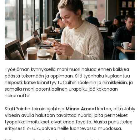
Työelämän kynnyksellä moni nuori haluaa ennen kaikkea
päästä tekemään ja oppimaan. Silti työnhaku kuplaantuu
helposti: katse kiinnittyy tuttuihin rooleihin ja nimikkeisiin, ja
samalla moni potentiaalinen urapolku jää kokonaan
näkemättä.
Minna Arneal
StaffPointin toimialajohtaja
kertoo, että Jobly
Vibesin avulla halutaan tavoittaa nuoria, joita perinteiset
työpaikkailmoitukset eivät enää tavoita. Alusta puhuttelee
erityisesti Z-sukupolvea heille luontevassa muodossa.