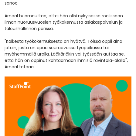
sanoo.
Arneal huomauttaa, ettei hän olisi nykyisessä roolissaan
ilman nuoruusvuosien työkokemusta asiakaspalvelun ja
taloushallinnon parissa.
"Kaikesta työkokemuksesta on hyötyä. Töissä oppii aina
jotain, josta on apua seuraavassa työpaikassa tai
myöhemmällä uralla. Lääkäriäkin voi työssään auttaa se,
että hän on oppinut kohtaamaan ihmisiä ravintola-alalla",
Arneal toteaa.