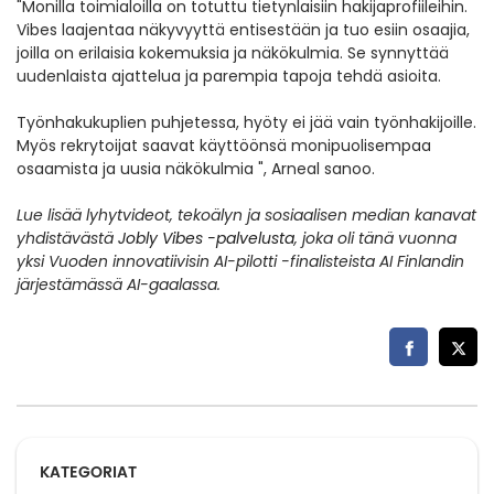
"Monilla toimialoilla on totuttu tietynlaisiin hakijaprofiileihin.
Vibes laajentaa näkyvyyttä entisestään ja tuo esiin osaajia,
joilla on erilaisia kokemuksia ja näkökulmia. Se synnyttää
uudenlaista ajattelua ja parempia tapoja tehdä asioita.
Työnhakukuplien puhjetessa, hyöty ei jää vain työnhakijoille.
Myös rekrytoijat saavat käyttöönsä monipuolisempaa
osaamista ja uusia näkökulmia ", Arneal sanoo.
Lue lisää lyhytvideot, tekoälyn ja sosiaalisen median kanavat
yhdistävästä
Jobly Vibes -palvelusta
, joka oli tänä vuonna
yksi Vuoden innovatiivisin AI-pilotti -finalisteista AI Finlandin
järjestämässä AI-gaalassa.
KATEGORIAT