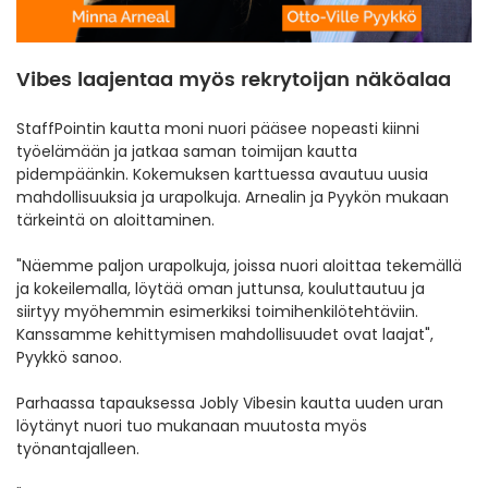
Vibes laajentaa myös rekrytoijan näköalaa
StaffPointin kautta moni nuori pääsee nopeasti kiinni
työelämään ja jatkaa saman toimijan kautta
pidempäänkin. Kokemuksen karttuessa avautuu uusia
mahdollisuuksia ja urapolkuja. Arnealin ja Pyykön mukaan
tärkeintä on aloittaminen.
"Näemme paljon urapolkuja, joissa nuori aloittaa tekemällä
ja kokeilemalla, löytää oman juttunsa, kouluttautuu ja
siirtyy myöhemmin esimerkiksi toimihenkilötehtäviin.
Kanssamme kehittymisen mahdollisuudet ovat laajat",
Pyykkö sanoo.
Parhaassa tapauksessa Jobly Vibesin kautta uuden uran
löytänyt nuori tuo mukanaan muutosta myös
työnantajalleen.