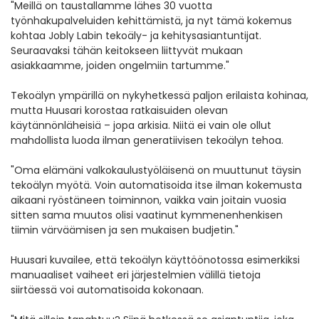
"Meillä on taustallamme lähes 30 vuotta
työnhakupalveluiden kehittämistä, ja nyt tämä kokemus
kohtaa Jobly Labin tekoäly- ja kehitysasiantuntijat.
Seuraavaksi tähän keitokseen liittyvät mukaan
asiakkaamme, joiden ongelmiin tartumme."
Tekoälyn ympärillä on nykyhetkessä paljon erilaista kohinaa,
mutta Huusari korostaa ratkaisuiden olevan
käytännönläheisiä – jopa arkisia. Niitä ei vain ole ollut
mahdollista luoda ilman generatiivisen tekoälyn tehoa.
"Oma elämäni valkokaulustyöläisenä on muuttunut täysin
tekoälyn myötä. Voin automatisoida itse ilman kokemusta
aikaani ryöstäneen toiminnon, vaikka vain joitain vuosia
sitten sama muutos olisi vaatinut kymmenenhenkisen
tiimin värväämisen ja sen mukaisen budjetin."
Huusari kuvailee, että tekoälyn käyttöönotossa esimerkiksi
manuaaliset vaiheet eri järjestelmien välillä tietoja
siirtäessä voi automatisoida kokonaan.