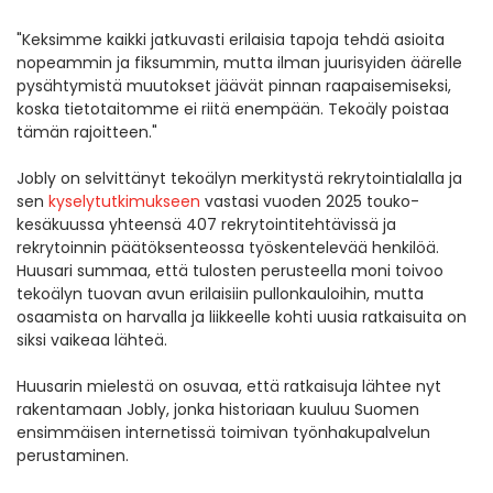
"Keksimme kaikki jatkuvasti erilaisia tapoja tehdä asioita
nopeammin ja fiksummin, mutta ilman juurisyiden äärelle
pysähtymistä muutokset jäävät pinnan raapaisemiseksi,
koska tietotaitomme ei riitä enempään. Tekoäly poistaa
tämän rajoitteen."
Jobly on selvittänyt tekoälyn merkitystä rekrytointialalla ja
sen
kyselytutkimukseen
vastasi vuoden 2025 touko-
kesäkuussa yhteensä 407 rekrytointitehtävissä ja
rekrytoinnin päätöksenteossa työskentelevää henkilöä.
Huusari summaa, että tulosten perusteella moni toivoo
tekoälyn tuovan avun erilaisiin pullonkauloihin, mutta
osaamista on harvalla ja liikkeelle kohti uusia ratkaisuita on
siksi vaikeaa lähteä.
Huusarin mielestä on osuvaa, että ratkaisuja lähtee nyt
rakentamaan Jobly, jonka historiaan kuuluu Suomen
ensimmäisen internetissä toimivan työnhakupalvelun
perustaminen.