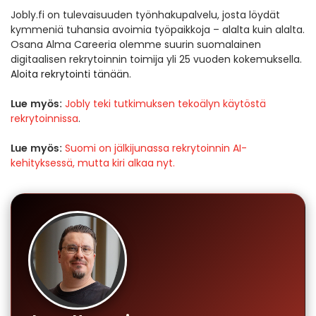
Jobly.fi on tulevaisuuden työnhakupalvelu, josta löydät
kymmeniä tuhansia avoimia työpaikkoja – alalta kuin alalta.
Osana Alma Careeria olemme suurin suomalainen
digitaalisen rekrytoinnin toimija yli 25 vuoden kokemuksella.
Aloita rekrytointi tänään
.
Lue myös:
Jobly teki tutkimuksen tekoälyn käytöstä
rekrytoinnissa
.
Lue myös:
Suomi on jälkijunassa rekrytoinnin AI-
kehityksessä, mutta kiri alkaa nyt.