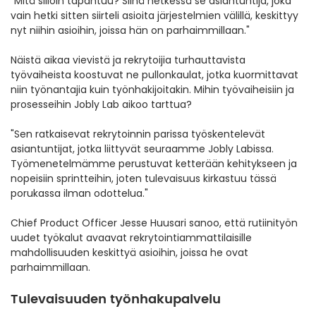
"Mitä silloin tapahtuu? Siinä hetkessä se asiantuntija, joka
vain hetki sitten siirteli asioita järjestelmien välillä, keskittyy
nyt niihin asioihin, joissa hän on parhaimmillaan."
Näistä aikaa vievistä ja rekrytoijia turhauttavista
työvaiheista koostuvat ne pullonkaulat, jotka kuormittavat
niin työnantajia kuin työnhakijoitakin. Mihin työvaiheisiin ja
prosesseihin Jobly Lab aikoo tarttua?
"Sen ratkaisevat rekrytoinnin parissa työskentelevät
asiantuntijat, jotka liittyvät seuraamme Jobly Labissa.
Työmenetelmämme perustuvat ketterään kehitykseen ja
nopeisiin sprintteihin, joten tulevaisuus kirkastuu tässä
porukassa ilman odottelua."
Chief Product Officer Jesse Huusari sanoo, että rutiinityön
uudet työkalut avaavat rekrytointiammattilaisille
mahdollisuuden keskittyä asioihin, joissa he ovat
parhaimmillaan.
Tulevaisuuden työnhakupalvelu