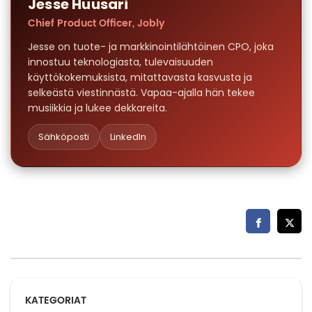
Jesse Huusari
Chief Product Officer, Jobly
Jesse on tuote- ja markkinointilähtöinen CPO, joka
innostuu teknologiasta, tulevaisuuden
käyttökokemuksista, mitattavasta kasvusta ja
selkeästä viestinnästä. Vapaa-ajalla hän tekee
musiikkia ja lukee dekkareita.
Sähköposti
LinkedIn
KATEGORIAT