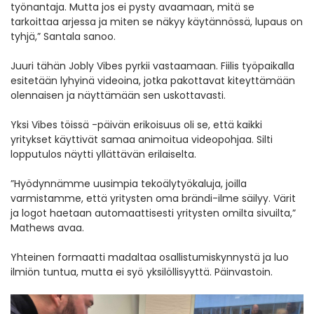
työnantaja. Mutta jos ei pysty avaamaan, mitä se
tarkoittaa arjessa ja miten se näkyy käytännössä, lupaus on
tyhjä,” Santala sanoo.
Juuri tähän Jobly Vibes pyrkii vastaamaan. Fiilis työpaikalla
esitetään lyhyinä videoina, jotka pakottavat kiteyttämään
olennaisen ja näyttämään sen uskottavasti.
Yksi Vibes töissä -päivän erikoisuus oli se, että kaikki
yritykset käyttivät samaa animoitua videopohjaa. Silti
lopputulos näytti yllättävän erilaiselta.
”Hyödynnämme uusimpia tekoälytyökaluja, joilla
varmistamme, että yritysten oma brändi-ilme säilyy. Värit
ja logot haetaan automaattisesti yritysten omilta sivuilta,”
Mathews avaa.
Yhteinen formaatti madaltaa osallistumiskynnystä ja luo
ilmiön tuntua, mutta ei syö yksilöllisyyttä. Päinvastoin.