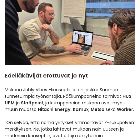
Edelläkävijät erottuvat jo nyt
Mukana Jobly Vibes -konseptissa on joukko Suomen
HUS
tunnetuimpia työnantajia. Pääkumppaneina toimivat
,
UPM
Staffpoint
ja
, ja kumppaneina mukana ovat myös
Hitachi Energy
Kamux
Metso
Worker
muun muassa
,
,
sekä
.
”On selvää, että nämä yritykset ymmärtävät Z-sukupolven
merkityksen. Ne, jotka lähtevät mukaan näin uuteen ja
moderniin konseptiin, ovat aitoja rekrytoinnin