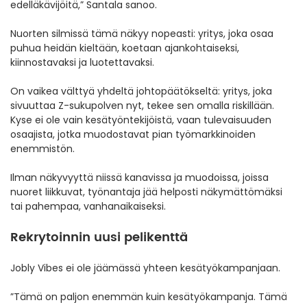
edelläkävijöitä,” Santala sanoo.
Nuorten silmissä tämä näkyy nopeasti: yritys, joka osaa
puhua heidän kieltään, koetaan ajankohtaiseksi,
kiinnostavaksi ja luotettavaksi.
On vaikea välttyä yhdeltä johtopäätökseltä: yritys, joka
sivuuttaa Z-sukupolven nyt, tekee sen omalla riskillään.
Kyse ei ole vain kesätyöntekijöistä, vaan tulevaisuuden
osaajista, jotka muodostavat pian työmarkkinoiden
enemmistön.
Ilman näkyvyyttä niissä kanavissa ja muodoissa, joissa
nuoret liikkuvat, työnantaja jää helposti näkymättömäksi
tai pahempaa, vanhanaikaiseksi.
Rekrytoinnin uusi pelikenttä
Jobly Vibes ei ole jäämässä yhteen kesätyökampanjaan.
”Tämä on paljon enemmän kuin kesätyökampanja. Tämä