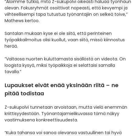
”Aloimme tutkia, mitä Z-sukupolvi oikeasti haluaa työnhaun
olevan. Fokusryhmät osoittivat nopeasti, että kevyempi ja
viihteellisempi tapa tutustua työnantajiin on selkeä toive,”
Mathews kertoo.
Santalan mukaan kyse ei ole siitä, että perinteinen
työpaikkailmoitus olisi kuollut, vaan siitä, missä kiinnostus
herää.
”Valtaosa nuorten kuluttamasta sisällöstä on videota. On
loogista kysyä, miksi työpaikkoja ei selattaisi samalla
tavalla.”
Lupaukset eivät enää yksinään riitä – ne
pitää todistaa
Z-sukupolvi tunnetaan arvoistaan, mutta vielä enemmän
kriittisyydestään. Työnantajamielikuvassa tämä näkyy
vaatimuksena konkreettisuudesta.
”Kuka tahansa voi sanoa olevansa vastuullinen tai hyvä