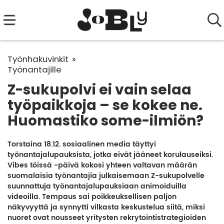
Työnhakuvinkit
Työnantajille
Z-sukupolvi ei vain selaa
työpaikkoja – se kokee ne.
Huomastiko some-ilmiön?
Torstaina 18.12. sosiaalinen media täyttyi
työnantajalupauksista, jotka eivät jääneet korulauseiksi.
Vibes töissä -päivä kokosi yhteen valtavan määrän
suomalaisia työnantajia julkaisemaan Z-sukupolvelle
suunnattuja työnantajalupauksiaan animoiduilla
videoilla. Tempaus sai poikkeuksellisen paljon
näkyvyyttä ja synnytti vilkasta keskustelua siitä, miksi
nuoret ovat nousseet yritysten rekrytointistrategioiden