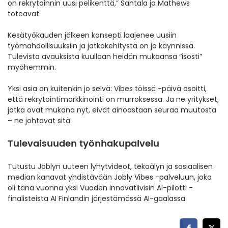
on rekrytoinnin uusi pelikenttä,” Santala ja Mathews
toteavat.
Kesätyökauden jälkeen konsepti laajenee uusiin
työmahdollisuuksiin ja jatkokehitystä on jo käynnissä.
Tulevista avauksista kuullaan heidän mukaansa “isosti”
myöhemmin.
Yksi asia on kuitenkin jo selvä: Vibes töissä -päivä osoitti,
että rekrytointimarkkinointi on murroksessa. Ja ne yritykset,
jotka ovat mukana nyt, eivät ainoastaan seuraa muutosta
– ne johtavat sitä.
Tulevaisuuden työnhakupalvelu
Tutustu Joblyn uuteen lyhytvideot, tekoälyn ja sosiaalisen
median kanavat yhdistävään
Jobly Vibes -palveluun
, joka
oli tänä vuonna yksi Vuoden innovatiivisin AI-pilotti -
finalisteista AI Finlandin järjestämässä AI-gaalassa.