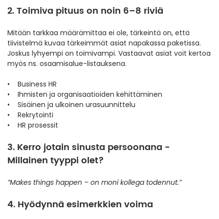
2. Toimiva pituus on noin 6–8 riviä
Mitään tarkkaa määrämittaa ei ole, tärkeintä on, että
tiivistelmä kuvaa tärkeimmät asiat napakassa paketissa.
Joskus lyhyempi on toimivampi. Vastaavat asiat voit kertoa
myös ns. osaamisalue-listauksena.
• Business HR
• Ihmisten ja organisaatioiden kehittäminen
• Sisäinen ja ulkoinen urasuunnittelu
• Rekrytointi
• HR prosessit
3. Kerro jotain sinusta persoonana -
Millainen tyyppi olet?
”Makes things happen – on moni kollega todennut.”
4. Hyödynnä esimerkkien voima