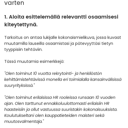
varten
1. Aloita esittelemällä relevantti osaamisesi
kiteytettynä.
Tarkoitus on antaa lukijalle kokonaismielikuva, jossa kuvaat
muutamilla lauseilla osaamistasi ja pätevyyttäsi tietyn
tyyppisiin tehtäviin.
Tässä muutamia esimerkkejä:
"Olen toiminut 10 vuotta rekrytointi- ja henkilöstön
kehittämistehtävissä monella eri toimialalla kansainvälisissä
suuryrityksissä."
"Olen toiminut erilaisissa HR rooleissa runsaan 10 vuoden
ajan. Olen tarttunut ennakkoluulottomasti erilaisiin HR
haasteisiin ja ollut vastuussa suuristakin kokonaisuuksista.
Koulutukseltani olen kauppatieteiden maisteri sekä
muutosvalmentaja."