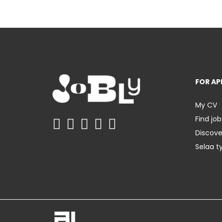
FOR AP
My CV
Find job
Discov
Selaa t