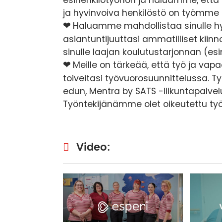
ja hyvinvoiva henkilöstö on työmme 
❤
Haluamme mahdollistaa sinulle hyv
asiantuntijuuttasi ammatilliset kii
sinulle laajan koulutustarjonnan (esi
❤
Meille on tärkeää, että työ ja va
toiveitasi työvuorosuunnittelussa. T
edun, Mentra by SATS -liikuntapalve
Työntekijänämme olet oikeutettu työ
Video: