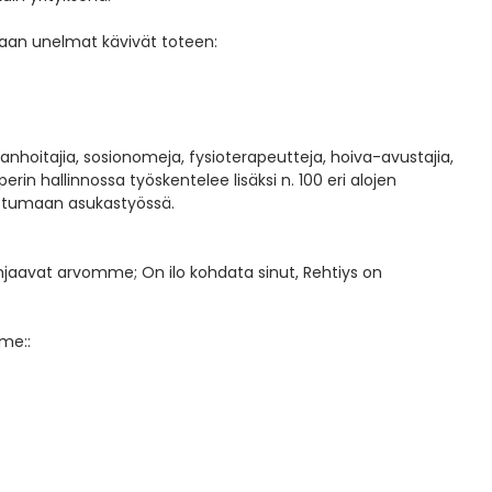
kkaan unelmat kävivät toteen:
anhoitajia, sosionomeja, fysioterapeutteja, hoiva-avustajia,
perin hallinnossa työskentelee lisäksi n. 100 eri alojen
stumaan asukastyössä.
aavat arvomme; On ilo kohdata sinut, Rehtiys on
mme::