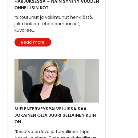
HARJUKSESSA – NÄIN SYNTYY VUODEN
ONNELLISIN KOTI
”Sitoutunut ja vakiintunut henkilöstö,
joka haluaa tehdä parhaansa”,
kuvailee
...
Read more
MIELENTERVEYS­PALVELUISSA SAA
JOKAINEN OLLA JUURI SELLAINEN KUIN
ON
”Kesätyö on kiva ja turvallinen tapa
tutustua alaan. Työn merkityksellisyys
...