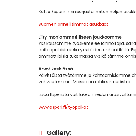
Katso Esperin minisarjasta, miten neljän asu
Suomen onnellisimmat asukkaat
Liity moniammatilliseen joukkoomme
Yksiköissämme työskentelee lähihoitajia, saira
hoitoapulaisia sekä yksiköiden esihenkilöitä. Es
ammattilaisia tukemassa yksiköitämme onni
Arvot keskiössä
Päivittäistä työtämme ja kohtaamisiamme ohj
vahvuutemme, Meissä on rohkeus uudistaa.
Lisää Esperistä voit lukea meidän urasivuilta
www.esperi.fi/tyopaikat
Gallery: