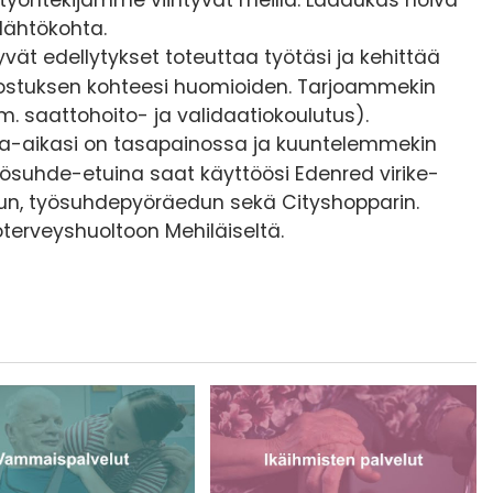
lähtökohta.
ät edellytykset toteuttaa työtäsi ja kehittää
nnostuksen kohteesi huomioiden. Tarjoammekin
m. saattohoito- ja validaatiokoulutus).
paa-aikasi on tasapainossa ja kuuntelemmekin
yösuhde-etuina saat käyttöösi Edenred virike-
lun, työsuhdepyöräedun sekä Cityshopparin.
terveyshuoltoon Mehiläiseltä.