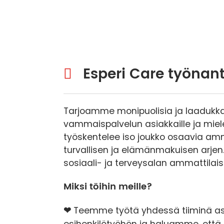
Esperi Care työnan
Tarjoamme monipuolisia ja laadukkai
vammaispalvelun asiakkaille ja miel
työskentelee iso joukko osaavia amm
turvallisen ja elämänmakuisen arjen.
sosiaali- ja terveysalan ammattilaisi
Miksi töihin meille?
❤
Teemme työtä yhdessä tiiminä 
esihenkilötyöhön ja haluamme, että 