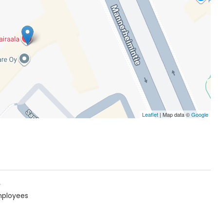
Leaflet
| Map data ©
Google
r
mployees