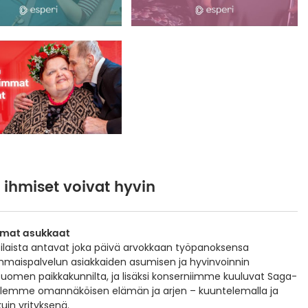
ihmiset voivat hyvin
immat asukkaat
tilaista antavat joka päivä arvokkaan työpanoksensa
mmaispalvelun asiakkaiden asumisen ja hyvinvoinnin
Suomen paikkakunnilta, ja lisäksi konserniimme kuuluvat Saga-
illemme omannäköisen elämän ja arjen – kuuntelemalla ja
kuin yrityksenä.