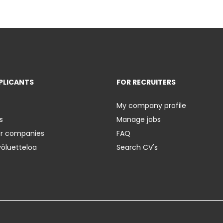
PLICANTS
FOR RECRUITERS
My company profile
s
Manage jobs
er companies
FAQ
yöluetteloa
Search CV's