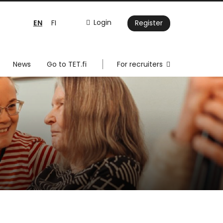
EN
Login
FI
Register
News
Go to TET.fi
For recruiters