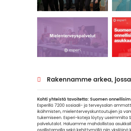
Rakennamme arkea, jossa 
Kohti yhteistä tavoitetta: Suomen onnellis
Esperillä 7200 sosiaali- ja terveysalan ammat
ikäihmisten, mielenterveyskuntoutujien ja va
tukemiseen. Esperi-koteja löytyy useimmilta 
palvelutalot. Haluamme mahdollistaa asukka
osallistamalla sekä kehittymällä niin yksilöinä 