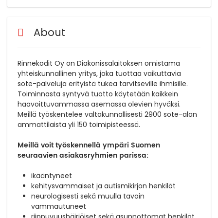
About
Rinnekodit Oy on Diakonissalaitoksen omistama
yhteiskunnallinen yritys, joka tuottaa vaikuttavia
sote-palveluja erityistä tukea tarvitseville ihmisille.
Toiminnasta syntyvä tuotto käytetään kaikkein
haavoittuvammassa asemassa olevien hyväksi.
Meillä työskentelee valtakunnallisesti 2900 sote-alan
ammattilaista yli 150 toimipisteessä.
Meillä voit työskennellä ympäri Suomen
seuraavien asiakasryhmien parissa:
ikääntyneet
kehitysvammaiset ja autismikirjon henkilöt
neurologisesti sekä muulla tavoin
vammautuneet
riippuvuushäiriöiset sekä asunnottomat henkilöt