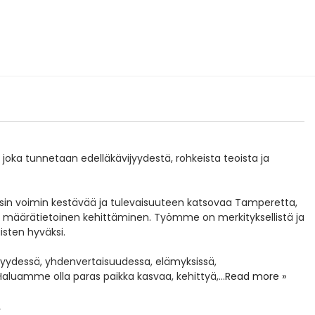
ka tunnetaan edelläkävijyydestä, rohkeista teoista ja
n voimin kestävää ja tulevaisuuteen katsovaa Tamperetta,
a määrätietoinen kehittäminen. Työmme on merkityksellistä ja
isten hyväksi.
syydessä, yhdenvertaisuudessa, elämyksissä,
 Haluamme olla paras paikka kasvaa, kehittyä,
...
Read more »
r