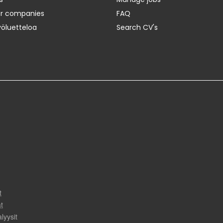
er companies
FAQ
yöluetteloa
Search CV's