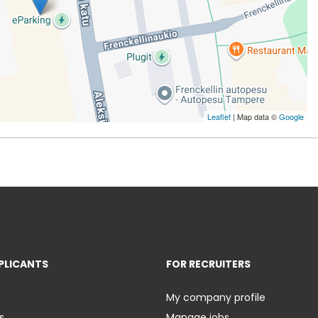
Leaflet
| Map data ©
Google
PLICANTS
FOR RECRUITERS
My company profile
s
Manage jobs