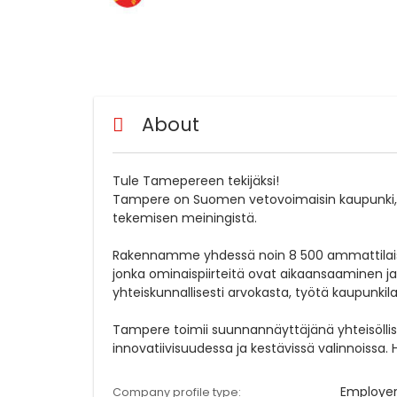
About
Tule Tamepereen tekijäksi!
Tampere on Suomen vetovoimaisin kaupunki, jo
tekemisen meiningistä.
Rakennamme yhdessä noin 8 500 ammattilaisi
jonka ominaispiirteitä ovat aikaansaaminen j
yhteiskunnallisesti arvokasta, työtä kaupunkila
Tampere toimii suunnannäyttäjänä yhteisölli
innovatiivisuudessa ja kestävissä valinnoissa.
Employe
Company profile type: