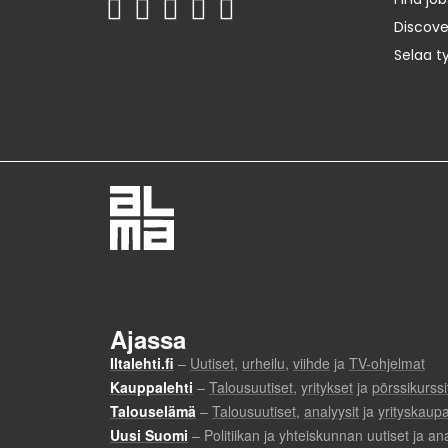
Discov
Selaa t