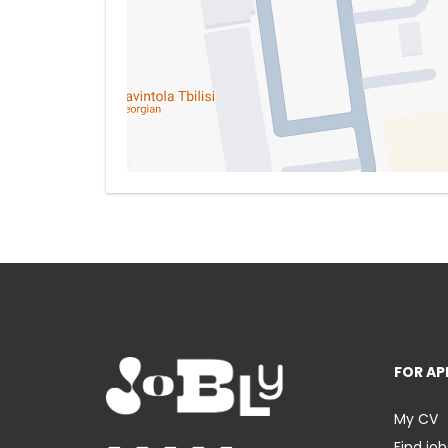
FOR AP
My CV
Find job