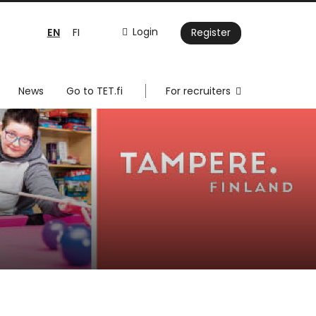
EN
Login
FI
Register
News
Go to TET.fi
For recruiters