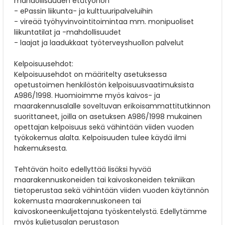
mahdollisuuden etätyöhön
- ePassin liikunta- ja kulttuuripalveluihin
- vireää työhyvinvointitoimintaa mm. monipuoliset
liikuntatilat ja -mahdollisuudet
- laajat ja laadukkaat työterveyshuollon palvelut
Kelpoisuusehdot:
Kelpoisuusehdot on määritelty asetuksessa
opetustoimen henkilöstön kelpoisuusvaatimuksista
A986/1998. Huomioimme myös kaivos- ja
maarakennusalalle soveltuvan erikoisammattitutkinnon
suorittaneet, joilla on asetuksen A986/1998 mukainen
opettajan kelpoisuus sekä vähintään viiden vuoden
työkokemus alalta. Kelpoisuuden tulee käydä ilmi
hakemuksesta.
Tehtävän hoito edellyttää lisäksi hyvää
maarakennuskoneiden tai kaivoskoneiden tekniikan
tietoperustaa sekä vähintään viiden vuoden käytännön
kokemusta maarakennuskoneen tai
kaivoskoneenkuljettajana työskentelystä. Edellytämme
myös kuljetusalan perustason