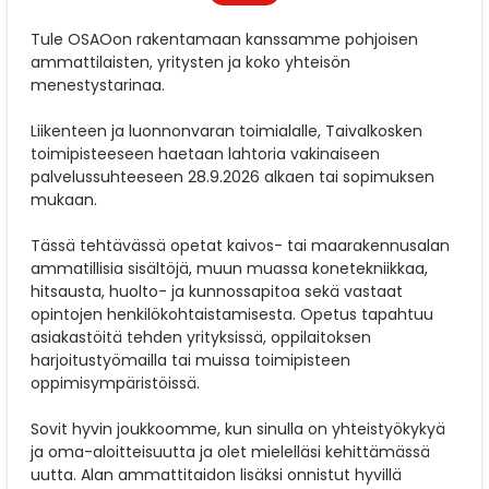
Tule OSAOon rakentamaan kanssamme pohjoisen
ammattilaisten, yritysten ja koko yhteisön
menestystarinaa.
Liikenteen ja luonnonvaran toimialalle, Taivalkosken
toimipisteeseen haetaan lahtoria vakinaiseen
palvelussuhteeseen 28.9.2026 alkaen tai sopimuksen
mukaan.
Tässä tehtävässä opetat kaivos- tai maarakennusalan
ammatillisia sisältöjä, muun muassa konetekniikkaa,
hitsausta, huolto- ja kunnossapitoa sekä vastaat
opintojen henkilökohtaistamisesta. Opetus tapahtuu
asiakastöitä tehden yrityksissä, oppilaitoksen
harjoitustyömailla tai muissa toimipisteen
oppimisympäristöissä.
Sovit hyvin joukkoomme, kun sinulla on yhteistyökykyä
ja oma-aloitteisuutta ja olet mielelläsi kehittämässä
uutta. Alan ammattitaidon lisäksi onnistut hyvillä