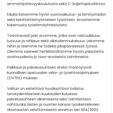
ammattipätevyyskoulutusta sekä C-kuljettajatutkintoa.
Eduksi katsomme hyvät vuorovaikutus- ja tiimityötaidot
sekä kehittämismyönteisen työotteen. Arvostamme
kokemusta työelämäyhteistyöstä.
Toivottavasti jaat arvomme, jotka ovat vastuullisuus,
luovuus ja rohkeus sekä oikeudenmukaisuus. Uskomme
niihin ja teemme ne todeksi jokapäiväisessä työssä.
Olemme saaneet henkilöstöltämme hyvää palautetta
avoimuudesta ja tasa-arvoisesta toiminnasta.
Palkkaus ja palvelussuhteen ehdot määräytyvät
kunnallisen opetusalan virka- ja työehtosopimuksen
(OVTES) mukaan.
Valitun on esitettävä hyväksyttävä todistus
terveydentilastaan kuukauden kuluessa
palvelussuhteen alkamisesta sekä toimitettava
nähtäväksi lasten ja nuorten kanssa työskentelevien
rikostaustan selvittämisestä annetun lain 504/2002