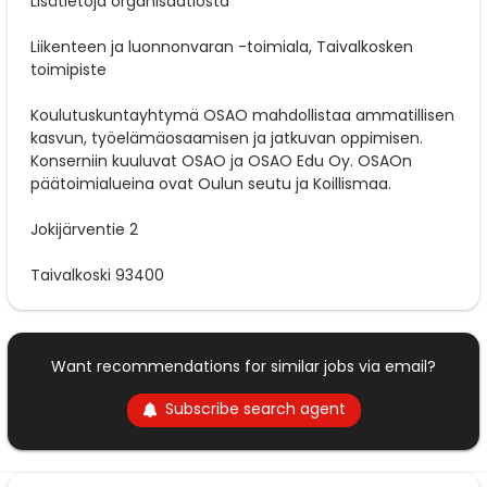
Lisätietoja organisaatiosta
Liikenteen ja luonnonvaran -toimiala, Taivalkosken
toimipiste
Koulutuskuntayhtymä OSAO mahdollistaa ammatillisen
kasvun, työelämäosaamisen ja jatkuvan oppimisen.
Konserniin kuuluvat OSAO ja OSAO Edu Oy. OSAOn
päätoimialueina ovat Oulun seutu ja Koillismaa.
Jokijärventie 2
Taivalkoski 93400
Want recommendations for similar jobs via email?
Subscribe search agent