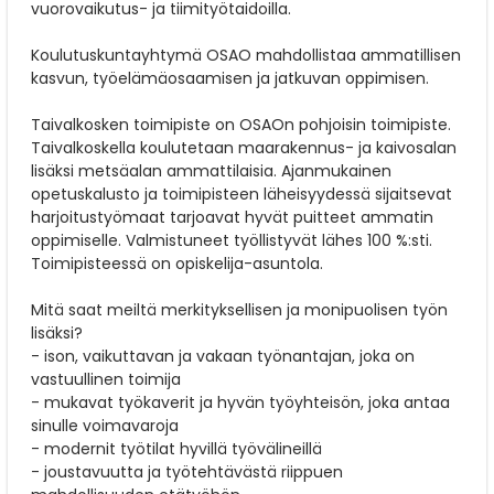
vuorovaikutus- ja tiimityötaidoilla.
Koulutuskuntayhtymä OSAO mahdollistaa ammatillisen
kasvun, työelämäosaamisen ja jatkuvan oppimisen.
Taivalkosken toimipiste on OSAOn pohjoisin toimipiste.
Taivalkoskella koulutetaan maarakennus- ja kaivosalan
lisäksi metsäalan ammattilaisia. Ajanmukainen
opetuskalusto ja toimipisteen läheisyydessä sijaitsevat
harjoitustyömaat tarjoavat hyvät puitteet ammatin
oppimiselle. Valmistuneet työllistyvät lähes 100 %:sti.
Toimipisteessä on opiskelija-asuntola.
Mitä saat meiltä merkityksellisen ja monipuolisen työn
lisäksi?
- ison, vaikuttavan ja vakaan työnantajan, joka on
vastuullinen toimija
- mukavat työkaverit ja hyvän työyhteisön, joka antaa
sinulle voimavaroja
- modernit työtilat hyvillä työvälineillä
- joustavuutta ja työtehtävästä riippuen