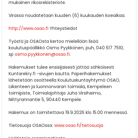
mukainen rikosrekisteriote.
Virassa noudatetaan kuuden (6) kuukauden koeaikaa.
http://www.osao.fi
Yhteystiedot
Työstä ja OSAOsta kertoo mielellään lisää
koulutuspäällikkö Osmo Pyykkönen, puh, 040 517 7510,
sp
osmo.pyykkonen@osao.fi
.
Hakemukset tulee ensisijaisesti jättää sähköisesti
Kuntarekry.fi -sivujen kautta. Paperihakemukset
lähetetään osoitteella Koulutuskuntayhtymä OSAO,
Liikenteen ja luonnonvaran toimiala, Kempeleen
toimipiste, Toimialajohtaja Juha Virsiheimo,
Niittyrannantie 5, 90440 Kempele.
Hakemus on toimitettava 19.9.2026 klo 15.00 mennessä.
Tietosuoja OSAOssa:
www.osao.fi/tietosuoja