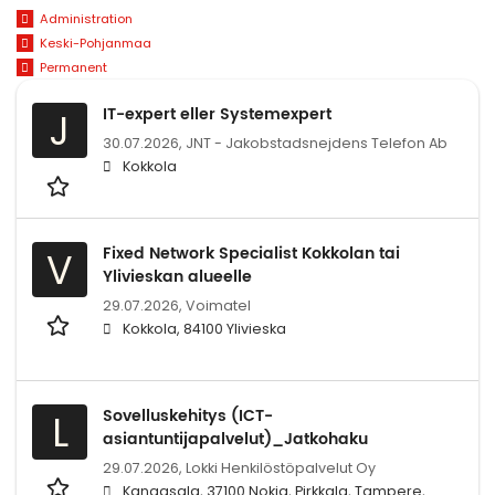
Administration
Keski-Pohjanmaa
Permanent
IT-expert eller Systemexpert
J
30.07.2026,
JNT - Jakobstadsnejdens Telefon Ab
Kokkola
Fixed Network Specialist Kokkolan tai
V
Ylivieskan alueelle
29.07.2026,
Voimatel
Kokkola, 84100 Ylivieska
Sovelluskehitys (ICT-
L
asiantuntijapalvelut)_Jatkohaku
29.07.2026,
Lokki Henkilöstöpalvelut Oy
Kangasala, 37100 Nokia, Pirkkala, Tampere,