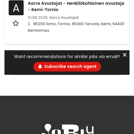
Aarre Avustajat - Henkilökohtainen avustaja
A
- Kemi-Tornio
01.08.2026,
Aarre Avustajat
95200 Simo, Tornio, 95300 Tervola, Kemi, 94400
Keminmaa
✕
Want recommendations for similar jobs via email?
Subscribe search agent