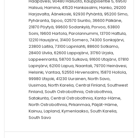
Haapavesi, 90480 Hailuoto, Kauppisentie 5, 69510
Halsua, Hamina, 41520 Hankasalmi, Hanko, 29200
Harjavalta, Äänekoski, 92930 Pyhäntä, 95200 Simo,
Pyhäranta, Sipoo, 02570 Siuntio, 36600 Pälkäne,
21870 Pöytyä, 99600 Sodankylä, Porvoo, 63800
Soini, 19600 Hartola, Parolannummi, 13700 Hattula,
12210 Hausjärvi, 31400 Somero, 74300 Sonkajärvi,
23800 Laitila, 73100 Lapinlahti, 88600 Sotkamo,
28400 Ulvila, 62600 Lappajärvi, 31760 Urjala,
Lappeenranta, 58700 Sulkava, 91600 Utajärvi, 07810
Lapinjärvi, 62100 Lapua, Naantali, 79700 Heinävesi,
Helsinki, Vantaa, 52550 Hirvensalmi, 15870 Hollola,
99980 Utsjoki, 41230 Uurainen, North Savo,
Uusimaa, North Karelia, Central Finland, Southwest
Finland, South Ostrobothnia, Ostrobothnia,
Satakunta, Central Ostrobothnia, Kanta-Häme,
North Ostrobothnia, Pirkanmaa, Päijät-Häme,
Kainuu, Lapland, Kymenlaakso, South Karelia,
South Savo