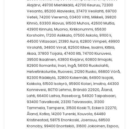
Alajärvi, 49700 Miehikkälä, 42700 Keuruu, 72300
Vesanto, 85200 Alavieska, 37470 Vesilahti, 69700
Veteli, 74200 Vieremä, 03400 Vihti, Mikkeli, 39820
Kihniö, 63300 Alavus, 91500 Muhos, 42600 Multia,
43900 Kinnula, Muonio, Kirkkonummi, 65630
Korsholm, 17200 Asikkala, 07500 Askola, 91100 Ii,
44500 Viitasaari, 21380 Aura, 62800 Vimpeli, 49900
Virolahti, 34800 Virrat, 82500 Kitee, Iisalmi, Kittilä,
Akaa, 37800 Toijala, 47400 Iitti, 74700 Kiuruvesi,
39500 Ikaalinen, 43800 Kivijärvi, 60800 Ilmajoki,
82900 Ilomantsi, Inari, Ingå, 56100 Ruokolahti,
Helvetinkoluntie, Ruovesi, 21290 Rusko, 66800 Vörå,
82300 Rääkkylä, 32800 Kokemäki, 64900 Isojoki,
Kokkola, 61500 Isokyrö, 95900 Kolari, Imatra, 44300
Konnevesi, 80710 Lehmo, Brändö 22920, Åland,
Lahti, 66400 Laihia, Raseborg, 54920 Taipalsaari,
93400 Taivalkoski, 23310 Taivassalo, 31300
Tammela, Tampere, 31500 Koski Tl, Eckerö 22270,
Åland, Kotka, 14200 Turenki, Kouvola, 64480
Kristinestad, 58175 Enonkoski, Joensuu, 68500
Kronoby, 99400 Enontekiö, 31600 Jokioinen, Espoo,