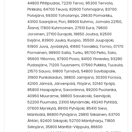
44800 Pihtipudas, 72210 Tervo, 95300 Tervola,
Pirkkala, 64700 Teuva, 82600 Tohmajärvi, 83700
Polvijärvi, 69300 Toholampi, 29630 Pomarkku,
43100 Saarijärvi, Pori, 88900 Kuhmo, Jomala 22150,
Åland, 17800 Kuhmoinen, 27510 Eura, 79600
Joroinen, 27100 Eurajoki, 19650 Joutsa, 62500
Evijärvi, 83900 Juuka, Kuopio, 35500 Juupajoki,
51900 Juva, Jyväskylä, 41660 Toivakka, Tornio, 07170
Pornainen, 98900 Salla, Turku, 95700 Pello, Salo,
95600 Ylitornio, 97900 Posio, 84100 Ylivieska, 93280
Pudasjärvi, 71200 Tuusniemi, 07560 Pukkila, Tuusula,
21570 Sauvo, 91800 Tyrnävä, 54800 Savitaipale,
31900 Punkalaidun, 38800 Jamijarvi, 30300 Forssa,
42100 Jämsä, Järvenpää, Ylöjärvi, 32140 Ypäjä,
85800 Haapajärvi, Savonlinna, 89200 Puolanka,
40950 Muurame, 98800 Savukoski, Seinäjoki,
52200 Puumala, 23100 Mynämäki, 49240 Pyhtää,
07600 Myrskylä, 86100 Pyhäjoki, 85410 Sievi,
Mäntsälä, 86800 Pyhäjärvi, 29810 Siikainen, 63700
Ähtäri, 92400 Siikajoki, 52700 Mäntyharju, 71800
Siilinjärvi, 35800 Mänttä-Vilppula, 86600