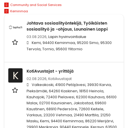
Community and Social Services
Keminmaa
Johtava sosiaalityöntekijä, Työikäisten
sosiaalityö ja -ohjaus, Lounainen Lappi
03.08.2026,
Lapin hyvinvointialue
Kemi, 94400 Keminmaa, 95200 Simo, 95300
Tervola, Tornio, 95600 Ylitornio
KotiAvustajat - yrittäjä
K
02.08.2026,
KotiAvustajat
Valkeakoski, 41900 Petäjävesi, 39930 Karvia,
Pieksämäki, 64260 Kaskinen, 18150 Heinola,
Kauhajoki, 72400 Pielavesi, 62300 Kauhava, 66100
Malax, 02700 Kauniainen, Jakobstad, 69600
Kaustinen, 68910 Pedersöre, 72600 Keitele,
Varkaus, 23200 Vehmaa, 21490 Marttila, 21250
Masku, Kemi, 94400 Keminmaa, 86220 Merijärvi,
29900 Merikarvia, 90440 Kempele, Kerava, 63500