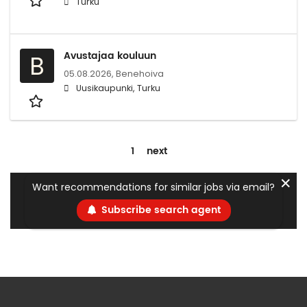
Turku
Avustajaa kouluun
B
05.08.2026,
Benehoiva
Uusikaupunki, Turku
1
next
✕
Want recommendations for similar jobs via email?
Subscribe search agent