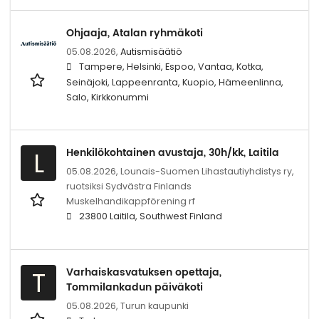
Ohjaaja, Atalan ryhmäkoti
05.08.2026,
Autismisäätiö
Tampere, Helsinki, Espoo, Vantaa, Kotka,
Seinäjoki, Lappeenranta, Kuopio, Hämeenlinna,
Salo, Kirkkonummi
Henkilökohtainen avustaja, 30h/kk, Laitila
L
05.08.2026,
Lounais-Suomen Lihastautiyhdistys ry,
ruotsiksi Sydvästra Finlands
Muskelhandikappförening rf
23800 Laitila, Southwest Finland
Varhaiskasvatuksen opettaja,
T
Tommilankadun päiväkoti
05.08.2026,
Turun kaupunki