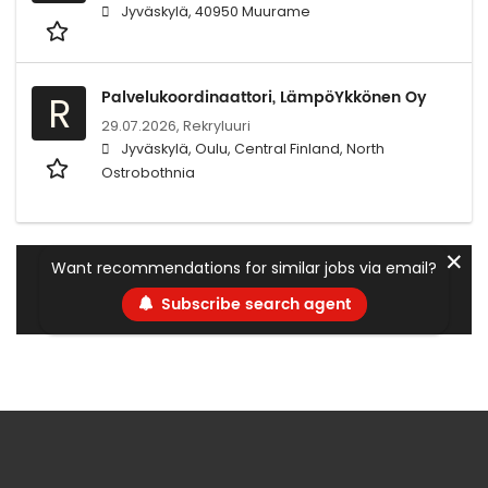
Jyväskylä, 40950 Muurame
Palvelukoordinaattori, LämpöYkkönen Oy
R
29.07.2026,
Rekryluuri
Jyväskylä, Oulu, Central Finland, North
Ostrobothnia
✕
Want recommendations for similar jobs via email?
Subscribe search agent