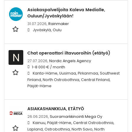
Asiakaspalvelijoita Kaleva Medialle,
Ouluun/Jyväskylään!
31.07.2026,
Rainmaker
Jyväskylä, Oulu
Chat operaattori iltavuoroihin (etätyö)
N
27.07.2026,
Nordic Angels Agency
1-8 000 € / month
Kanta-Häme, Uusimaa, Pirkanmaa, Southwest
Finland, North Ostrobothnia, Central Finland,
Päijät-Häme
ASIAKASHANKKIJA, ETÄTYÖ
26.06.2026,
Suoramarkkinointi Mega Oy
Kainuu, Päijät-Häme, Central Ostrobothnia,
Lapland, Ostrobothnia, North Savo, North