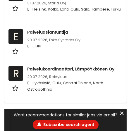
31.07.2026,
Staria Oyj
Helsinki, Kotka, Lahti, Oulu, Salo, Tampere, Turku
Palveluasiantuntija
E
29.07.2026,
Esko Systems Oy
Oulu
Palvelukoordinaattori, LämpöYkkönen Oy
R
29.07.2026,
Rekryluuri
Jyväskylä, Oulu, Central Finland, North
Ostrobothnia
✕
Want recommendations for similar jobs via email?
Subscribe search agent