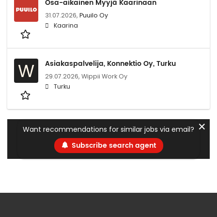
Osa-aikainen Myyjä Kaarinaan
31.07.2026,
Puuilo Oy
Kaarina
Asiakaspalvelija, Konnektio Oy, Turku
W
29.07.2026,
Wippii Work Oy
Turku
✕
Want recommendations for similar jobs via email?
Subscribe search agent