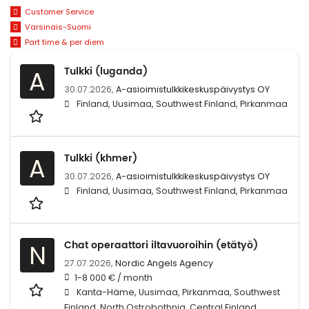
Customer Service
Varsinais-Suomi
Part time & per diem
Tulkki (luganda)
A
30.07.2026,
A-asioimistulkkikeskuspäivystys OY
Finland, Uusimaa, Southwest Finland, Pirkanmaa
Tulkki (khmer)
A
30.07.2026,
A-asioimistulkkikeskuspäivystys OY
Finland, Uusimaa, Southwest Finland, Pirkanmaa
Chat operaattori iltavuoroihin (etätyö)
N
27.07.2026,
Nordic Angels Agency
1-8 000 € / month
Kanta-Häme, Uusimaa, Pirkanmaa, Southwest
Finland, North Ostrobothnia, Central Finland,