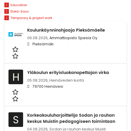
Education
Etelä-Savo
Temporary & project work
Koulunkäynninohjaaja Pieksämäelle
06.08.2026,
Ammattiopisto Spesia Oy
Pieksämäki
Yläkoulun erityisluokanopettajan virka
H
05.08.2026,
Heinäveden kunta
79700 Heinävesi
Korkeakouluharjoittelija Sodan ja rauhan
S
keskus Muistin pedagogiseen toimintaan
04.08.2026,
Sodan ja rauhan keskus Muisti