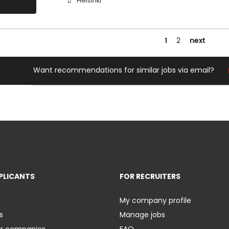
Helsinki
1
next
2
Want recommendations for similar jobs via email?
PLICANTS
FOR RECRUITERS
My company profile
s
Manage jobs