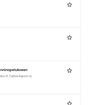
inninopetukseen
sbo rf, Cetus Espoo ry