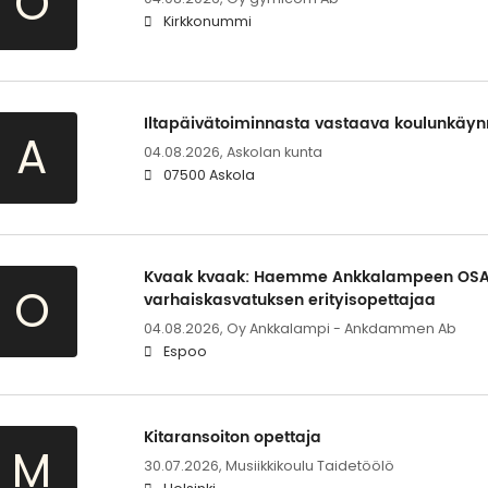
O
Kirkkonummi
Iltapäivätoiminnasta vastaava koulunkäyn
A
04.08.2026,
Askolan kunta
07500 Askola
Kvaak kvaak: Haemme Ankkalampeen OSA
O
varhaiskasvatuksen erityisopettajaa
04.08.2026,
Oy Ankkalampi - Ankdammen Ab
Espoo
Kitaransoiton opettaja
M
30.07.2026,
Musiikkikoulu Taidetöölö