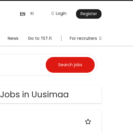
EN
Login
FI
Register
News
Go to TET.fi
For recruiters
 Jobs in Uusimaa