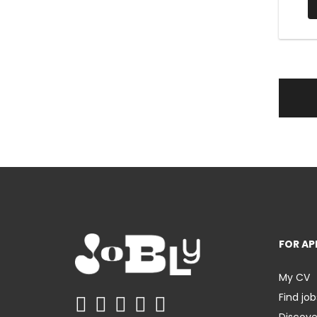
FOR AP
My CV
Find job