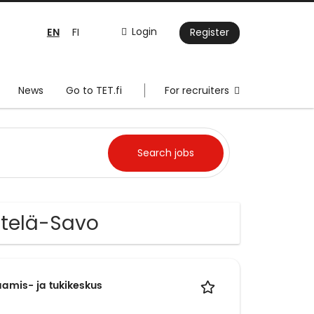
EN
Login
FI
Register
News
Go to TET.fi
For recruiters
Etelä-Savo
aamis- ja tukikeskus