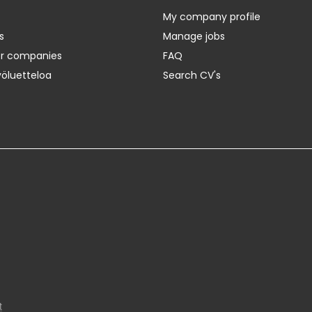
My company profile
s
Manage jobs
er companies
FAQ
yöluetteloa
Search CV's