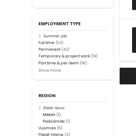
EMPLOYMENT TYPE
Summer job
Full time
(53)
Permanent
(42)
Temporary & project work
(19)
Part time & per diem
(16)
Show more
REGION
Etelä-Savo
Mikkeli
(1)
Pieksämäki
(1)
Uusimaa
(5)
Päijät-Häme
(2)