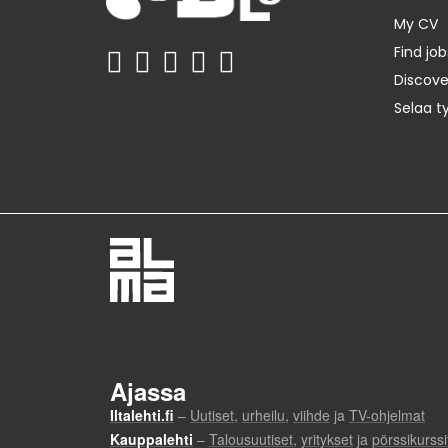
My CV
Find job
Discov
Selaa t