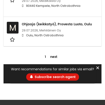
29.07.2026,
MediKaisla Oy
90440 Kempele, North Ostrobothnia
Ohjaaja (keikkatyö), Provesta Luoto, Oulu
M
29.07.2026,
Mehiläinen Oy
Oulu, North Ostrobothnia
1
next
✕
Want recommendations for similar jobs via email?
Subscribe search agent