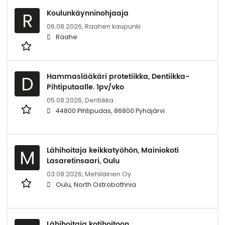
Koulunkäynninohjaaja
R
06.08.2026,
Raahen kaupunki
Raahe
Hammaslääkäri protetiikka, Dentiikka-
D
Pihtiputaalle. 1pv/vko
05.08.2026,
Dentiikka
44800 Pihtipudas, 86800 Pyhäjärvi
Lähihoitaja keikkatyöhön, Mainiokoti
M
Lasaretinsaari, Oulu
03.08.2026,
Mehiläinen Oy
Oulu, North Ostrobothnia
Lähihoitaja kotihoitoon