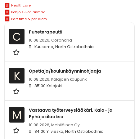
Healthcare
Pohjois-Pohjanmaa
Part time & per diem
Puheterapeutti
C
10.08.2026,
Coronaria
Kuusamo, North Ostrobothnia
Opettaja/koulunkäynninohjaaja
K
10.08.2026,
Kalajoen kaupunki
85100 Kalajoki
Vastaava työterveyslääkäri, Kala- ja
M
Pyhäjokilaakso
10.08.2026,
Mehiläinen Oy
84100 Ylivieska, North Ostrobothnia