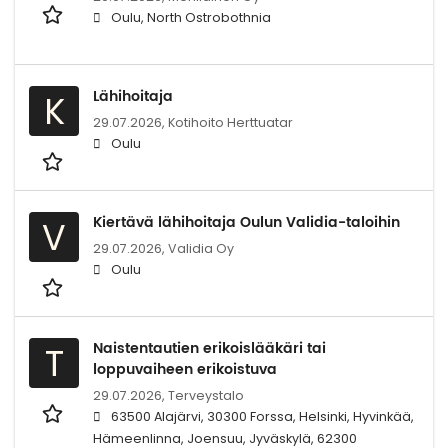
Oulu, North Ostrobothnia
Lähihoitaja
K
29.07.2026,
Kotihoito Herttuatar
Oulu
Kiertävä lähihoitaja Oulun Validia-taloihin
V
29.07.2026,
Validia Oy
Oulu
Naistentautien erikoislääkäri tai
T
loppuvaiheen erikoistuva
29.07.2026,
Terveystalo
63500 Alajärvi, 30300 Forssa, Helsinki, Hyvinkää,
Hämeenlinna, Joensuu, Jyväskylä, 62300