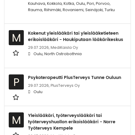
Kauhava, Kokkola, Kotka, Oulu, Pori, Porvoo,
Rauma, Riihimäki, Rovaniemi, Seinäjoki, Turku
Kokenut yleislääkäri tai yleislääketieteen
M
erikoislääkäri - Haukiputaan lääkärikeskus
29.07.2026,
MediKaisla Oy
Oulu, North Ostrobothnia
Psykoterapeutti PlusTerveys Tunne Ouluun
P
29.07.2026,
PlusTerveys Oy
Oulu
Yleislääkäri, työterveyslääkäri tai
M
työterveyshuollon erikoislääkäri - Norre
Työterveys Kempele