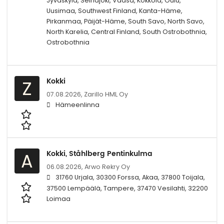
Jyväskylä, Seinäjoki, Vaasa, Kokkola, Oulu,
Uusimaa, Southwest Finland, Kanta-Häme,
Pirkanmaa, Päijät-Häme, South Savo, North Savo,
North Karelia, Central Finland, South Ostrobothnia,
Ostrobothnia
Kokki
Z
07.08.2026,
Zarillo HML Oy
Hämeenlinna
Kokki, Ståhlberg Pentinkulma
A
06.08.2026,
Arwo Rekry Oy
31760 Urjala, 30300 Forssa, Akaa, 37800 Toijala,
37500 Lempäälä, Tampere, 37470 Vesilahti, 32200
Loimaa