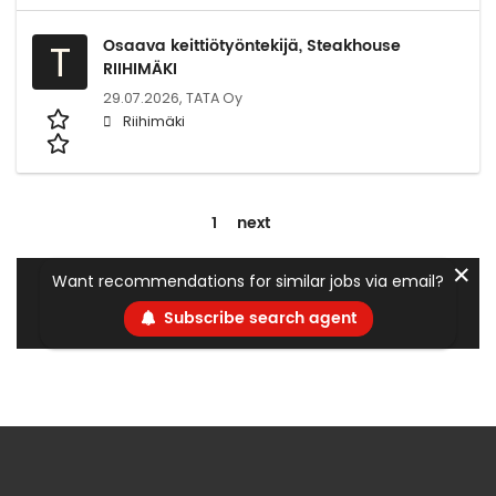
Osaava keittiötyöntekijä, Steakhouse
T
RIIHIMÄKI
29.07.2026,
TATA Oy
Riihimäki
1
next
✕
Want recommendations for similar jobs via email?
Subscribe search agent