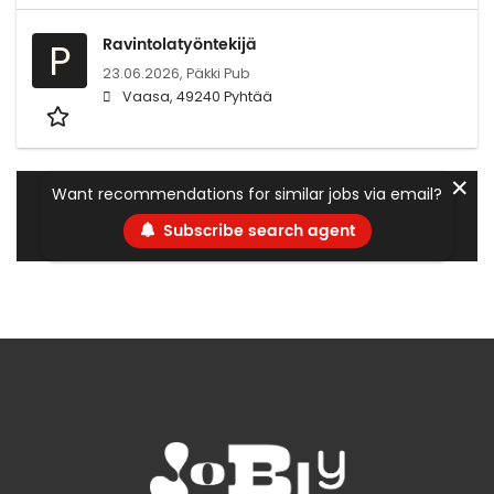
Ravintolatyöntekijä
P
23.06.2026,
Päkki Pub
Vaasa, 49240 Pyhtää
✕
Want recommendations for similar jobs via email?
Subscribe search agent