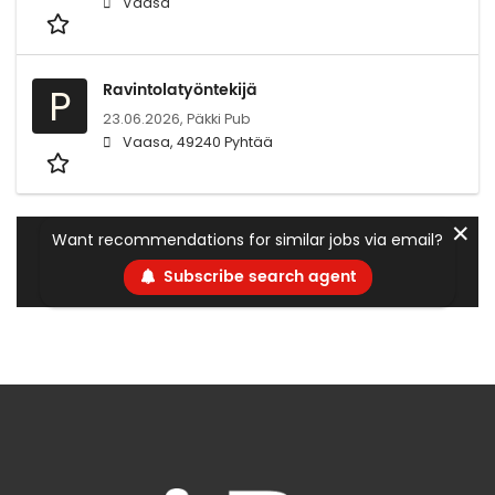
Vaasa
Ravintolatyöntekijä
P
23.06.2026,
Päkki Pub
Vaasa, 49240 Pyhtää
✕
Want recommendations for similar jobs via email?
Subscribe search agent