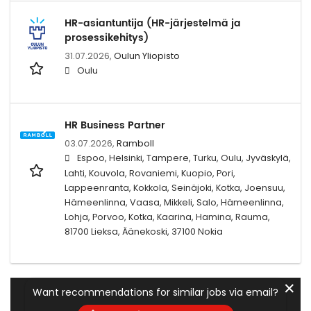
HR-asiantuntija (HR-järjestelmä ja
prosessikehitys)
31.07.2026,
Oulun Yliopisto
Oulu
HR Business Partner
03.07.2026,
Ramboll
Espoo, Helsinki, Tampere, Turku, Oulu, Jyväskylä,
Lahti, Kouvola, Rovaniemi, Kuopio, Pori,
Lappeenranta, Kokkola, Seinäjoki, Kotka, Joensuu,
Hämeenlinna, Vaasa, Mikkeli, Salo, Hämeenlinna,
Lohja, Porvoo, Kotka, Kaarina, Hamina, Rauma,
81700 Lieksa, Äänekoski, 37100 Nokia
✕
Want recommendations for similar jobs via email?