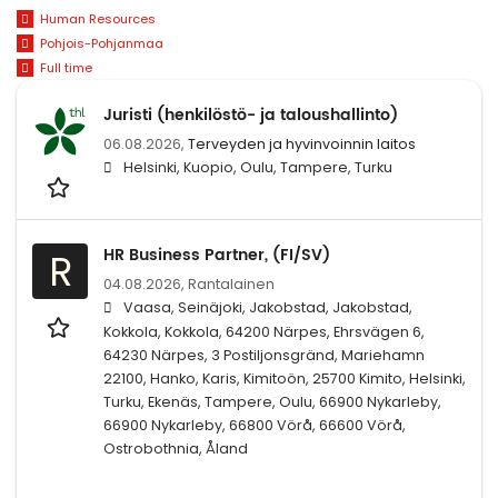
Human Resources
Pohjois-Pohjanmaa
Full time
Juristi (henkilöstö- ja taloushallinto)
06.08.2026,
Terveyden ja hyvinvoinnin laitos
Helsinki, Kuopio, Oulu, Tampere, Turku
HR Business Partner, (FI/SV)
R
04.08.2026,
Rantalainen
Vaasa, Seinäjoki, Jakobstad, Jakobstad,
Kokkola, Kokkola, 64200 Närpes, Ehrsvägen 6,
64230 Närpes, 3 Postiljonsgränd, Mariehamn
22100, Hanko, Karis, Kimitoön, 25700 Kimito, Helsinki,
Turku, Ekenäs, Tampere, Oulu, 66900 Nykarleby,
66900 Nykarleby, 66800 Vörå, 66600 Vörå,
Ostrobothnia, Åland