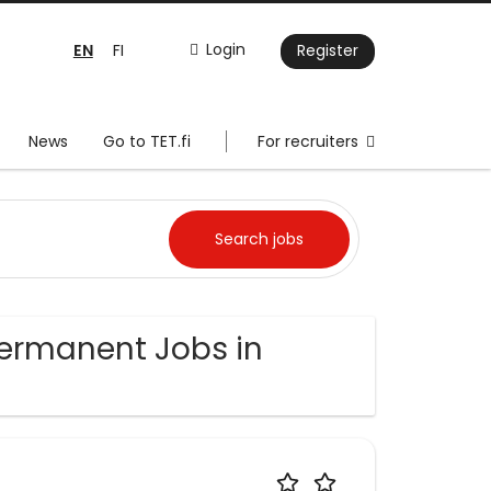
EN
Login
FI
Register
News
Go to TET.fi
For recruiters
Permanent Jobs in