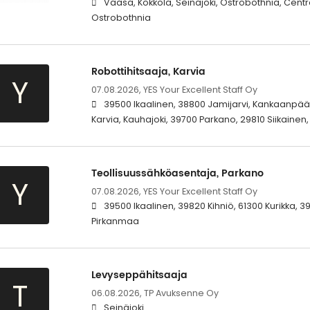
Vaasa, Kokkola, Seinäjoki, Ostrobothnia, Centr
Ostrobothnia
Robottihitsaaja, Karvia
Y
07.08.2026,
YES Your Excellent Staff Oy
39500 Ikaalinen, 38800 Jamijarvi, Kankaanpää,
Karvia, Kauhajoki, 39700 Parkano, 29810 Siikainen
Teollisuussähköasentaja, Parkano
Y
07.08.2026,
YES Your Excellent Staff Oy
39500 Ikaalinen, 39820 Kihniö, 61300 Kurikka, 39
Pirkanmaa
Levyseppähitsaaja
T
06.08.2026,
TP Avuksenne Oy
Seinäjoki