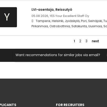
LVI-asentaja, Reissutyö
Y
05.08.2026,
YES Your Excellent Staff Oy
Tampere, Helsinki, Jyväskylä, Pori, Seinäjoki, Tu
Pirkanmaa, Ostrobothnia, Satakunta, Uusimaa, So
1
next
2
3
Want recommendations for similar jobs via email?
PLICANTS
FOR RECRUITERS