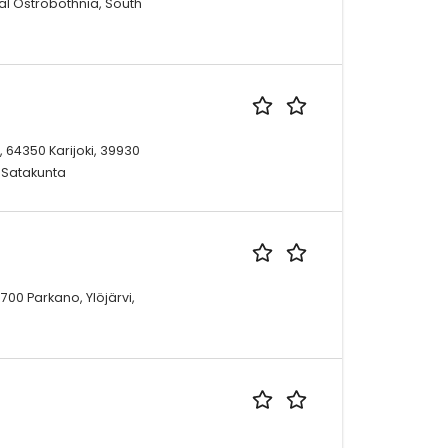
al Ostrobothnia, South
 64350 Karijoki, 39930
, Satakunta
700 Parkano, Ylöjärvi,