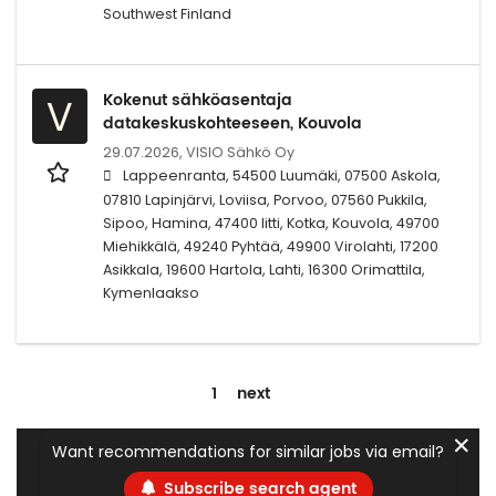
Southwest Finland
Kokenut sähköasentaja
V
datakeskuskohteeseen, Kouvola
29.07.2026,
VISIO Sähkö Oy
Lappeenranta, 54500 Luumäki, 07500 Askola,
07810 Lapinjärvi, Loviisa, Porvoo, 07560 Pukkila,
Sipoo, Hamina, 47400 Iitti, Kotka, Kouvola, 49700
Miehikkälä, 49240 Pyhtää, 49900 Virolahti, 17200
Asikkala, 19600 Hartola, Lahti, 16300 Orimattila,
Kymenlaakso
1
next
✕
Want recommendations for similar jobs via email?
Subscribe search agent