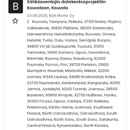
Sähköasentajia datakeskusprojektiin
B
Kouvolaan, Kouvola
03.08.2026,
Bolt.Works Oy
Kouvola, Tampere, Pirkkala, 37100 Nokia, Ylöjärvi,
Valkeakoski, 36600 Pälkäne, 38200 Sastamala,
Hämeenlinna, Helvetinkoluntie, Ruovesi, Orivesi,
Helsinki, Turku, Oulu, Vaasa, Seinäjoki, Kuopio,
34800 Virrat, Uusikaupunki, Tuusula, 31300
Tammela, 31400 Somero, Sipoo, Savonlinna,
Riihimäki, Rauma, Raisio, Raseborg, 52200
Puumala, Porvoo, Pori, 39700 Parkano, 01900
Nurmijärvi, Naantali, Mäntsälä, Mikkeli, 32200
Loimaa, 41340 Laukaa, 64480 Kristinestad, Kotka,
02700 Kauniainen, Kankaanpää, Kangasala, 42100
Jämsä, Jyväskylä, 14200 Turenki, Joensuu, 39500
Ikaalinen, 60800 Ilmajoki, 32700 Huittinen, Hanko,
30300 Forssa, Espoo, Vantaa, 17200 Asikkala,
Pirkanmaa, Kanta-Häme, Uusimaa, Southwest
Finland, North Ostrobothnia, Ostrobothnia, South
Ostrobothnia, North Savo, South Savo, Satakunta,
Central Finland, Kymenlaakso, North Karelia,