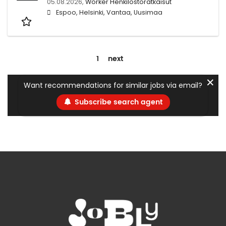
05.08.2026,
Worker Henkilöstöratkaisut
Espoo, Helsinki, Vantaa, Uusimaa
1
next
✕
Want recommendations for similar jobs via email?
Subscribe search agent