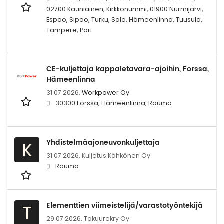
02700 Kauniainen, Kirkkonummi, 01900 Nurmijärvi,
Espoo, Sipoo, Turku, Salo, Hämeenlinna, Tuusula,
Tampere, Pori
CE-kuljettaja kappaletavara-ajoihin, Forssa,
Hämeenlinna
31.07.2026,
Workpower Oy
30300 Forssa, Hämeenlinna, Rauma
Yhdistelmäajoneuvonkuljettaja
K
31.07.2026,
Kuljetus Kähkönen Oy
Rauma
Elementtien viimeistelijä/varastotyöntekijä
T
29.07.2026,
Takuurekry Oy