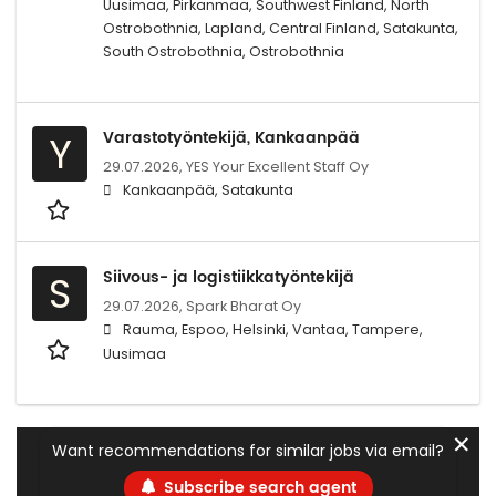
Uusimaa, Pirkanmaa, Southwest Finland, North
Ostrobothnia, Lapland, Central Finland, Satakunta,
South Ostrobothnia, Ostrobothnia
Varastotyöntekijä, Kankaanpää
Y
29.07.2026,
YES Your Excellent Staff Oy
Kankaanpää, Satakunta
Siivous- ja logistiikkatyöntekijä
S
29.07.2026,
Spark Bharat Oy
Rauma, Espoo, Helsinki, Vantaa, Tampere,
Uusimaa
✕
Want recommendations for similar jobs via email?
Subscribe search agent