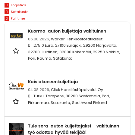
Logistics
Satakunta
Full time
Kuorma-auton kuljettaja vakituinen
06.08.2026,
Worker Henkilöstöratkaisut
27510 Eura, 27100 Eurajoki, 29200 Harjavalta,
32700 Huittinen, 32800 Kokemäki, 29250 Nakkila,
Pori, Rauma, Satakunta
Kaislakoneenkuljettaja
04.08.2026,
Click Henkilöstöpalvelut Oy
Turku, Tampere, 38200 Sastamala, Pori,
Pirkanmaa, Satakunta, Southwest Finland
Tule sora-auton kuljettajaksi – vakituinen
työ odottaa hyvää tekijää!