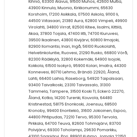
Kihniö, 63300 Alavus, 91500 Muhos, 42600 Multia,
43900 Kinnula, Muonio, Kirkkonummi, 65630
Korsholm, 17200 Asikkala, 07500 Askola, 91100 Ii,
44500 Viitasaari, 21380 Aura, 62800 Vimpeli, 49900
Virolahti, 34800 Virrat, 82500 Kitee, Iisalmi, Kittilä,
Akaa, 37800 Toijala, 47400 Iitti, 74700 Kiuruvesi,
39500 Ikaalinen, 43800 Kivijärvi, 60800 Ilmajoki,
82900 Ilomantsi, Inari, Ingå, 56100 Ruokolahti,
Helvetinkoluntie, Ruovesi, 21290 Rusko, 66800 Vörå,
82300 Rääkkylä, 32800 Kokemäki, 64900 Isojoki,
Kokkola, 61500 Isokyrö, 95900 Kolari, Imatra, 44300
Konnevesi, 80710 Lehmo, Brändö 22920, Åland,
Lahti, 66400 Laihia, Raseborg, 54920 Taipalsaari,
93400 Taivalkoski, 23310 Taivassalo, 31300
Tammela, Tampere, 31500 Koski Tl, Eckerö 22270,
Åland, Kotka, 14200 Turenki, Kouvola, 64480
Kristinestad, 58175 Enonkoski, Joensuu, 68500
Kronoby, 99400 Enontekiö, 31600 Jokioinen, Espoo,
44800 Pihtipudas, 72210 Tervo, 95300 Tervola,
Pirkkala, 64700 Teuva, 82600 Tohmajärvi, 83700
Polvijärvi, 69300 Toholampi, 29630 Pomarkku,
43100 Saarijärvi, Pori, 88900 Kuhmo, Jomala 22150,