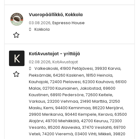
Vuoropäällikkö, Kokkola
03.08.2026,
Espresso House
Kokkola
KotiAvustajat - yrittäjä
K
02.08.2026,
KotiAvustajat
Valkeakoski, 41900 Petäjävesi, 39930 Karvia,
Pieksämäki, 64260 Kaskinen, 18150 Heinola,
Kauhajoki, 72400 Pielavesi, 62300 Kauhava, 66100
Malax, 02700 Kauniainen, Jakobstad, 69600
Kaustinen, 68910 Pedersöre, 72600 Keitele,
Varkaus, 23200 Vehmaa, 21490 Marttila, 21250
Masku, Kemi, 94400 Keminmaa, 86220 Merijärvi,
29900 Merikarvia, 90440 Kempele, Kerava, 63500
Alajärvi, 49700 Miehikkälä, 42700 Keuruu, 72300
Vesanto, 85200 Alavieska, 37470 Vesilahti, 69700
Veteli, 74200 Vieremä, 03400 Vihti, Mikkeli, 39820