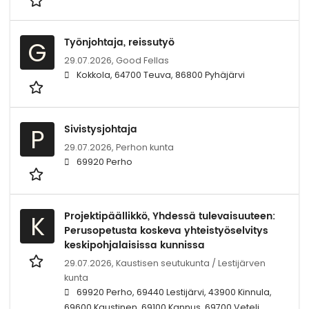
Työnjohtaja, reissutyö
G
29.07.2026,
Good Fellas
Kokkola, 64700 Teuva, 86800 Pyhäjärvi
Sivistysjohtaja
P
29.07.2026,
Perhon kunta
69920 Perho
Projektipäällikkö, Yhdessä tulevaisuuteen:
K
Perusopetusta koskeva yhteistyöselvitys
keskipohjalaisissa kunnissa
29.07.2026,
Kaustisen seutukunta / Lestijärven
kunta
69920 Perho, 69440 Lestijärvi, 43900 Kinnula,
69600 Kaustinen, 69100 Kannus, 69700 Veteli,