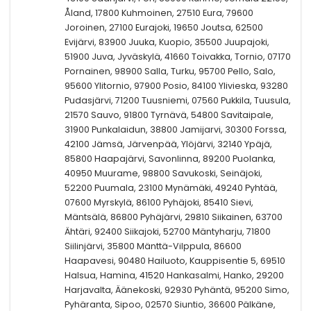
Åland, 17800 Kuhmoinen, 27510 Eura, 79600
Joroinen, 27100 Eurajoki, 19650 Joutsa, 62500
Evijärvi, 83900 Juuka, Kuopio, 35500 Juupajoki,
51900 Juva, Jyväskylä, 41660 Toivakka, Tornio, 07170
Pornainen, 98900 Salla, Turku, 95700 Pello, Salo,
95600 Ylitornio, 97900 Posio, 84100 Ylivieska, 93280
Pudasjärvi, 71200 Tuusniemi, 07560 Pukkila, Tuusula,
21570 Sauvo, 91800 Tyrnävä, 54800 Savitaipale,
31900 Punkalaidun, 38800 Jamijarvi, 30300 Forssa,
42100 Jämsä, Järvenpää, Ylöjärvi, 32140 Ypäjä,
85800 Haapajärvi, Savonlinna, 89200 Puolanka,
40950 Muurame, 98800 Savukoski, Seinäjoki,
52200 Puumala, 23100 Mynämäki, 49240 Pyhtää,
07600 Myrskylä, 86100 Pyhäjoki, 85410 Sievi,
Mäntsälä, 86800 Pyhäjärvi, 29810 Siikainen, 63700
Ähtäri, 92400 Siikajoki, 52700 Mäntyharju, 71800
Siilinjärvi, 35800 Mänttä-Vilppula, 86600
Haapavesi, 90480 Hailuoto, Kauppisentie 5, 69510
Halsua, Hamina, 41520 Hankasalmi, Hanko, 29200
Harjavalta, Äänekoski, 92930 Pyhäntä, 95200 Simo,
Pyhäranta, Sipoo, 02570 Siuntio, 36600 Pälkäne,