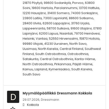
21870 Pöytyä, 99600 Sodankylä, Porvoo, 63800
Soini, 19600 Hartola, Parolannummi, 13700 Hattula,
12210 Hausjärvi, 31400 Somero, 74300 Sonkajärvi,
23800 Laitila, 73100 Lapinlahti, 88600 Sotkamo,
28400 Ulvila, 62600 Lappajärvi, 31760 Urjala,
Lappeenranta, 58700 Sulkava, 91600 Utajärvi, 07810
Lapinjärvi, 62100 Lapua, Naantali, 79700 Heinävesi,
Helsinki, Vantaa, 52550 Hirvensalmi, 15870 Hollola,
99980 Utsjoki, 41230 Uurainen, North Savo,
Uusimaa, North Karelia, Central Finland, Southwest
Finland, South Ostrobothnia, Ostrobothnia,
Satakunta, Central Ostrobothnia, Kanta-Häme,
North Ostrobothnia, Pirkanmaa, Päijät-Häme,
Kainuu, Lapland, Kymenlaakso, South Karelia,
South Savo
Myymäläpäällikkö Dressmann Kokkola
D
29.07.2026,
Dressmann
Kokkola