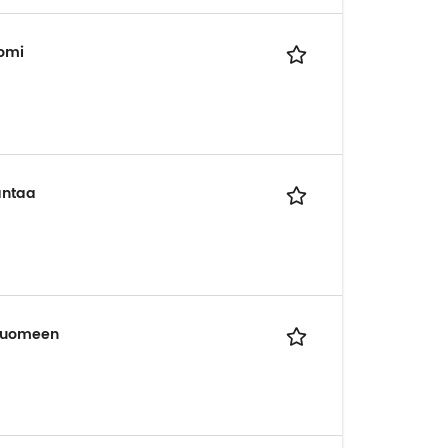
omi
antaa
-Suomeen