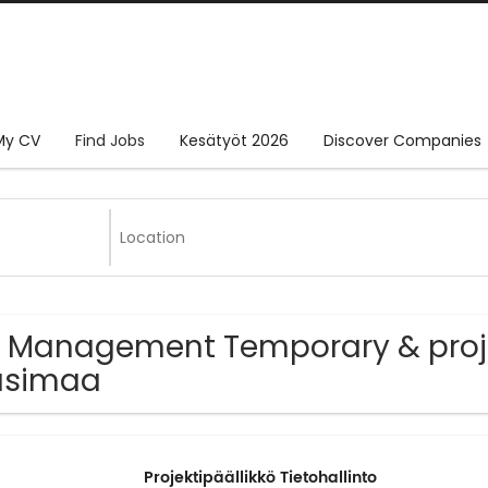
My CV
Find Jobs
Kesätyöt 2026
Discover Companies
 Management Temporary & proje
usimaa
Projektipäällikkö Tietohallinto