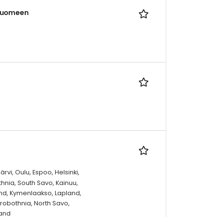
-Suomeen
rvi, Oulu, Espoo, Helsinki,
thnia, South Savo, Kainuu,
nd, Kymenlaakso, Lapland,
trobothnia, North Savo,
land