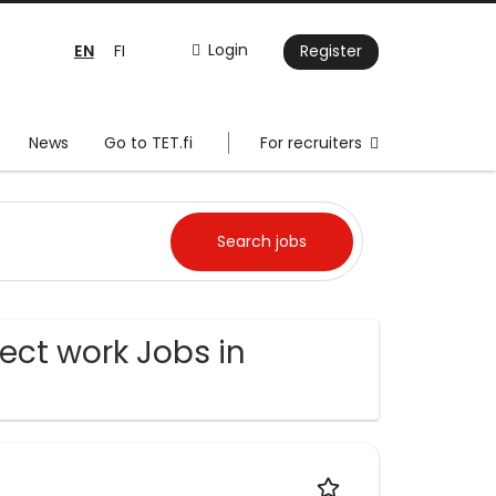
EN
Login
FI
Register
News
Go to TET.fi
For recruiters
ct work Jobs in