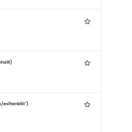
halli)
/esihenkilö")