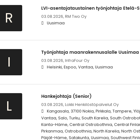
LVI-asentajataustainen työnjohtaja Etelä
R
03.08.2026,
RM Two Oy
Uusimaa
Työnjohtaja maanrakennusalalle Uusimaa
I
03.08.2026,
InfraFour Oy
Helsinki, Espoo, Vantaa, Uusimaa
Hankejohtaja (Senior)
L
03.08.2026,
Lokki Henkilöstöpalvelut Oy
Kangasala, 37100 Nokia, Pirkkala, Tampere, Ylöjä
Vantaa, Salo, Turku, South Karelia, South Ostrobo
Kanta-Häme, Central Ostrobothnia, Central Finla
Pirkanmaa, Ostrobothnia, North Karelia, North Os
Päijät-Häme, Satakunta, Uusimaa, Southwest Fin