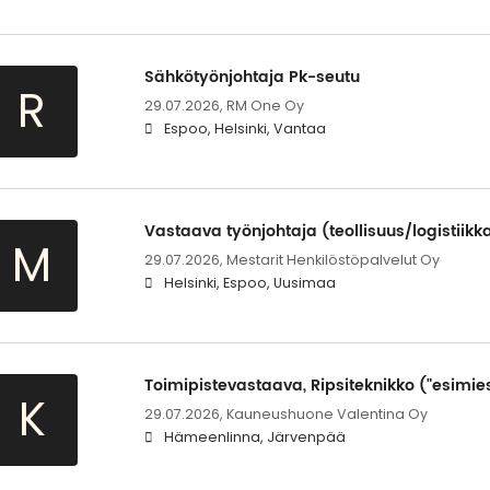
Sähkötyönjohtaja Pk-seutu
R
29.07.2026,
RM One Oy
Espoo, Helsinki, Vantaa
Vastaava työnjohtaja (teollisuus/logistiikka
M
29.07.2026,
Mestarit Henkilöstöpalvelut Oy
Helsinki, Espoo, Uusimaa
Toimipistevastaava, Ripsiteknikko ("esimies
K
29.07.2026,
Kauneushuone Valentina Oy
Hämeenlinna, Järvenpää