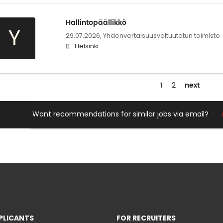
Hallintopäällikkö
Y
29.07.2026,
Yhdenvertaisuusvaltuutetun toimisto
Helsinki
1
next
2
Want recommendations for similar jobs via email?
PLICANTS
FOR RECRUITERS