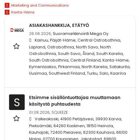
Marketing and Communications
Kanta-Häme
ASIAKASHANKKIJA, ETÄTYÖ
26.06.2026,
Suoramarkkinointi Mega Oy
Kainuu, Päijät-Häme, Central Ostrobothnia,
Lapland, Ostrobothnia, North Savo, North
Ostrobothnia, South Savo, Åland, South Karelia,
South Ostrobothnia, Central Finland, Kanta-Häme,
Kymenlaakso, Pirkanmaa, North Karelia, Satakunta,
Uusimaa, Southwest Finland, Turku, Salo, Kaarina
Etsimme sisällöntuottajaa muuttamaan
S
käsitystä puhtaudesta
01.08.2026,
SQUEEZE
Valkeakoski, 41900 Petäjävesi, 39930 Karvia,
Pieksämäki, 64260 Kaskinen, 18150 Heinola,
Kauhajoki, 72400 Pielavesi, 62300 Kauhava, 66100
Malax, 02700 Kauniainen, Jakobstad, 69600