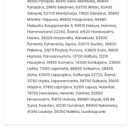
86100 Pyhäjoki, 85410 Sievi, Mäntsälä, 86800
Pyhäjärvi, 29810 Siikainen, 63700 Ähtäri, 92400
Siikajoki, 52700 Mäntyharju, 71800 Siilinjärvi, 35800
Mänttä-Vilppula, 86600 Haapavesi, 90480
Hailuoto, Kauppisentie 5, 69510 Halsua, Hamina,
Hammarland 22240, Åland, 41520 Hankasalmi,
Hanko, 29200 Harjavalta, Äänekoski, 92930
Pyhäntä, Pyhäranta, Sipoo, 02570 Siuntio, 36600
Pälkäne, 21870 Pöytyä, Porvoo, 63800 Soini, 19600
Hartola, Parolannummi, 13700 Hattula, 12210
Hausjärvi, 31400 Somero, 74300 Sonkajärvi, 23800
Laitila, 73100 Lapinlahti, 88600 Sotkamo, 28400
Ulvila, 62600 Lappajärvi, Sottunga 22720, Åland,
31760 Urjala, Lappeenranta, 58700 Sulkava, 91600
Utajärvi, 07810 Lapinjärvi, 62100 Lapua, Naantali,
79700 Heinävesi, Helsinki, Vantaa, 52550
Hirvensalmi, 15870 Hollola, 99980 Utsjoki, 619 94
Sund, Sweden, 41230 Uurainen, 66900 Nykarleby,
41340 Laukaa, 29250 Nakkila, Uusikaupunki