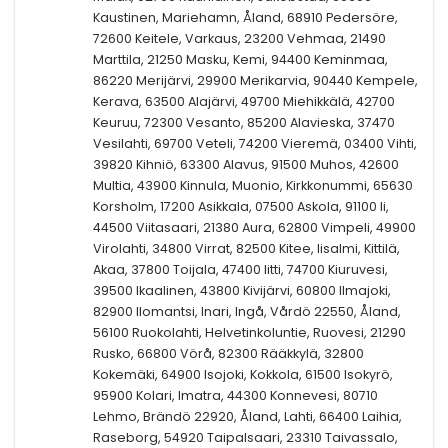
Kaustinen, Mariehamn, Åland, 68910 Pedersöre,
72600 Keitele, Varkaus, 23200 Vehmaa, 21490
Marttila, 21250 Masku, Kemi, 94400 Keminmaa,
86220 Merijärvi, 29900 Merikarvia, 90440 Kempele,
Kerava, 63500 Alajärvi, 49700 Miehikkälä, 42700
Keuruu, 72300 Vesanto, 85200 Alavieska, 37470
Vesilahti, 69700 Veteli, 74200 Vieremä, 03400 Vihti,
39820 Kihniö, 63300 Alavus, 91500 Muhos, 42600
Multia, 43900 Kinnula, Muonio, Kirkkonummi, 65630
Korsholm, 17200 Asikkala, 07500 Askola, 91100 Ii,
44500 Viitasaari, 21380 Aura, 62800 Vimpeli, 49900
Virolahti, 34800 Virrat, 82500 Kitee, Iisalmi, Kittilä,
Akaa, 37800 Toijala, 47400 Iitti, 74700 Kiuruvesi,
39500 Ikaalinen, 43800 Kivijärvi, 60800 Ilmajoki,
82900 Ilomantsi, Inari, Ingå, Vårdö 22550, Åland,
56100 Ruokolahti, Helvetinkoluntie, Ruovesi, 21290
Rusko, 66800 Vörå, 82300 Rääkkylä, 32800
Kokemäki, 64900 Isojoki, Kokkola, 61500 Isokyrö,
95900 Kolari, Imatra, 44300 Konnevesi, 80710
Lehmo, Brändö 22920, Åland, Lahti, 66400 Laihia,
Raseborg, 54920 Taipalsaari, 23310 Taivassalo,