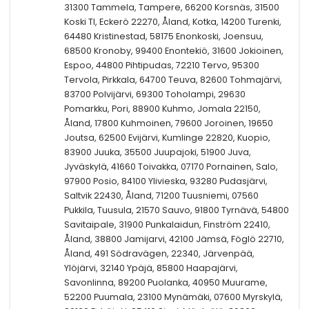
31300 Tammela, Tampere, 66200 Korsnäs, 31500
Koski Tl, Eckerö 22270, Åland, Kotka, 14200 Turenki,
64480 Kristinestad, 58175 Enonkoski, Joensuu,
68500 Kronoby, 99400 Enontekiö, 31600 Jokioinen,
Espoo, 44800 Pihtipudas, 72210 Tervo, 95300
Tervola, Pirkkala, 64700 Teuva, 82600 Tohmajärvi,
83700 Polvijärvi, 69300 Toholampi, 29630
Pomarkku, Pori, 88900 Kuhmo, Jomala 22150,
Åland, 17800 Kuhmoinen, 79600 Joroinen, 19650
Joutsa, 62500 Evijärvi, Kumlinge 22820, Kuopio,
83900 Juuka, 35500 Juupajoki, 51900 Juva,
Jyväskylä, 41660 Toivakka, 07170 Pornainen, Salo,
97900 Posio, 84100 Ylivieska, 93280 Pudasjärvi,
Saltvik 22430, Åland, 71200 Tuusniemi, 07560
Pukkila, Tuusula, 21570 Sauvo, 91800 Tyrnävä, 54800
Savitaipale, 31900 Punkalaidun, Finström 22410,
Åland, 38800 Jamijarvi, 42100 Jämsä, Föglö 22710,
Åland, 491 Södravägen, 22340, Järvenpää,
Ylöjärvi, 32140 Ypäjä, 85800 Haapajärvi,
Savonlinna, 89200 Puolanka, 40950 Muurame,
52200 Puumala, 23100 Mynämäki, 07600 Myrskylä,