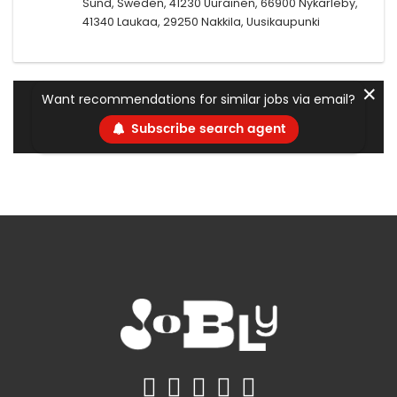
Sund, Sweden, 41230 Uurainen, 66900 Nykarleby,
41340 Laukaa, 29250 Nakkila, Uusikaupunki
✕
Want recommendations for similar jobs via email?
Subscribe search agent