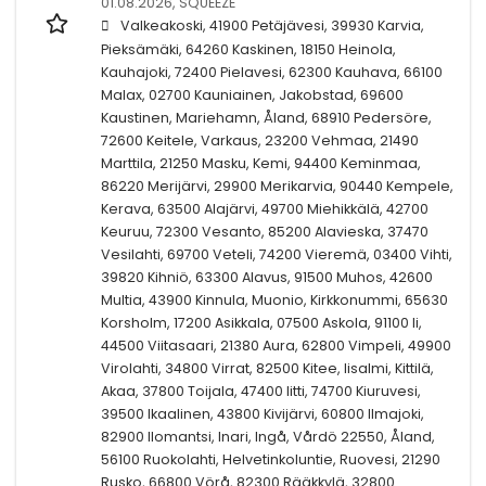
01.08.2026,
SQUEEZE
Valkeakoski, 41900 Petäjävesi, 39930 Karvia,
Pieksämäki, 64260 Kaskinen, 18150 Heinola,
Kauhajoki, 72400 Pielavesi, 62300 Kauhava, 66100
Malax, 02700 Kauniainen, Jakobstad, 69600
Kaustinen, Mariehamn, Åland, 68910 Pedersöre,
72600 Keitele, Varkaus, 23200 Vehmaa, 21490
Marttila, 21250 Masku, Kemi, 94400 Keminmaa,
86220 Merijärvi, 29900 Merikarvia, 90440 Kempele,
Kerava, 63500 Alajärvi, 49700 Miehikkälä, 42700
Keuruu, 72300 Vesanto, 85200 Alavieska, 37470
Vesilahti, 69700 Veteli, 74200 Vieremä, 03400 Vihti,
39820 Kihniö, 63300 Alavus, 91500 Muhos, 42600
Multia, 43900 Kinnula, Muonio, Kirkkonummi, 65630
Korsholm, 17200 Asikkala, 07500 Askola, 91100 Ii,
44500 Viitasaari, 21380 Aura, 62800 Vimpeli, 49900
Virolahti, 34800 Virrat, 82500 Kitee, Iisalmi, Kittilä,
Akaa, 37800 Toijala, 47400 Iitti, 74700 Kiuruvesi,
39500 Ikaalinen, 43800 Kivijärvi, 60800 Ilmajoki,
82900 Ilomantsi, Inari, Ingå, Vårdö 22550, Åland,
56100 Ruokolahti, Helvetinkoluntie, Ruovesi, 21290
Rusko, 66800 Vörå, 82300 Rääkkylä, 32800