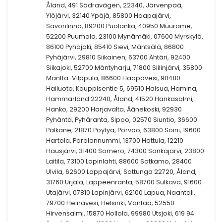
Åland, 491 Södravägen, 22340, Järvenpää,
Ylöjärvi, 32140 Ypäjä, 85800 Haapajärvi,
Savonlinna, 89200 Puolanka, 40950 Muurame,
52200 Puumala, 23100 Mynämäki, 07600 Myrskylä,
86100 Pyhäjoki, 85410 Sievi, Mäntsälä, 86800
Pyhäjärvi, 29810 Siikainen, 63700 Ähtäri, 92400
Siikajoki, 52700 Mäntyharju, 71800 Siilinjärvi, 35800
Mänttä-Vilppula, 86600 Haapavesi, 90480
Hailuoto, Kauppisentie 5, 69510 Halsua, Hamina,
Hammarland 22240, Åland, 41520 Hankasalmi,
Hanko, 29200 Harjavalta, Äänekoski, 92930
Pyhäntä, Pyhäranta, Sipoo, 02570 Siuntio, 36600
Pälkäne, 21870 Pöytyä, Porvoo, 63800 Soini, 19600
Hartola, Parolannummi, 13700 Hattula, 12210
Hausjärvi, 31400 Somero, 74300 Sonkajärvi, 23800
Laitila, 73100 Lapinlahti, 88600 Sotkamo, 28400
Ulvila, 62600 Lappajärvi, Sottunga 22720, Åland,
31760 Urjala, Lappeenranta, 58700 Sulkava, 91600
Utajärvi, 07810 Lapinjärvi, 62100 Lapua, Naantali,
79700 Heinävesi, Helsinki, Vantaa, 52550
Hirvensalmi, 15870 Hollola, 99980 Utsjoki, 619 94