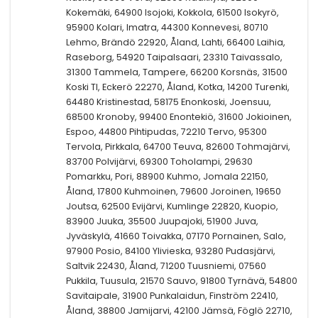
Kokemäki, 64900 Isojoki, Kokkola, 61500 Isokyrö,
95900 Kolari, Imatra, 44300 Konnevesi, 80710
Lehmo, Brändö 22920, Åland, Lahti, 66400 Laihia,
Raseborg, 54920 Taipalsaari, 23310 Taivassalo,
31300 Tammela, Tampere, 66200 Korsnäs, 31500
Koski Tl, Eckerö 22270, Åland, Kotka, 14200 Turenki,
64480 Kristinestad, 58175 Enonkoski, Joensuu,
68500 Kronoby, 99400 Enontekiö, 31600 Jokioinen,
Espoo, 44800 Pihtipudas, 72210 Tervo, 95300
Tervola, Pirkkala, 64700 Teuva, 82600 Tohmajärvi,
83700 Polvijärvi, 69300 Toholampi, 29630
Pomarkku, Pori, 88900 Kuhmo, Jomala 22150,
Åland, 17800 Kuhmoinen, 79600 Joroinen, 19650
Joutsa, 62500 Evijärvi, Kumlinge 22820, Kuopio,
83900 Juuka, 35500 Juupajoki, 51900 Juva,
Jyväskylä, 41660 Toivakka, 07170 Pornainen, Salo,
97900 Posio, 84100 Ylivieska, 93280 Pudasjärvi,
Saltvik 22430, Åland, 71200 Tuusniemi, 07560
Pukkila, Tuusula, 21570 Sauvo, 91800 Tyrnävä, 54800
Savitaipale, 31900 Punkalaidun, Finström 22410,
Åland, 38800 Jamijarvi, 42100 Jämsä, Föglö 22710,