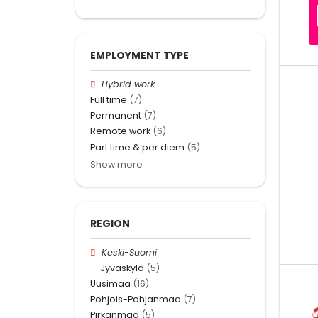
EMPLOYMENT TYPE
Hybrid work
Full time
(7)
Permanent
(7)
Remote work
(6)
Part time & per diem
(5)
Show more
REGION
Keski-Suomi
Jyväskylä
(5)
Uusimaa
(16)
Pohjois-Pohjanmaa
(7)
Pirkanmaa
(5)