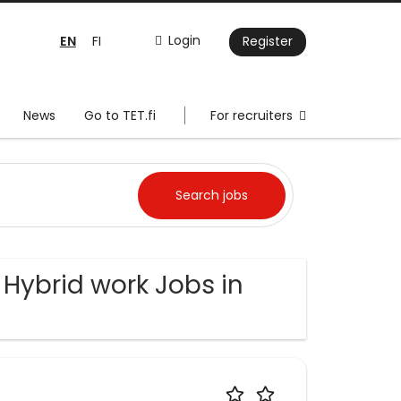
EN
Login
FI
Register
News
Go to TET.fi
For recruiters
Hybrid work Jobs in