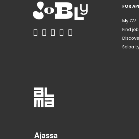
FOR AP
My CV
Find job
Discov
Selaa t