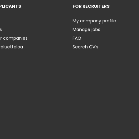
PLICANTS
FOR RECRUITERS
My company profile
s
Manage jobs
er companies
FAQ
yöluetteloa
Search CV's