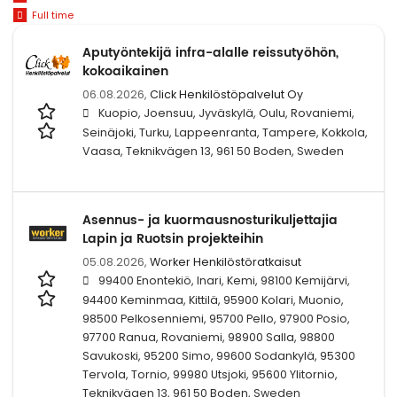
Full time
Aputyöntekijä infra-alalle reissutyöhön,
kokoaikainen
06.08.2026,
Click Henkilöstöpalvelut Oy
Kuopio, Joensuu, Jyväskylä, Oulu, Rovaniemi,
Seinäjoki, Turku, Lappeenranta, Tampere, Kokkola,
Vaasa, Teknikvägen 13, 961 50 Boden, Sweden
Asennus- ja kuormausnosturikuljettajia
Lapin ja Ruotsin projekteihin
05.08.2026,
Worker Henkilöstöratkaisut
99400 Enontekiö, Inari, Kemi, 98100 Kemijärvi,
94400 Keminmaa, Kittilä, 95900 Kolari, Muonio,
98500 Pelkosenniemi, 95700 Pello, 97900 Posio,
97700 Ranua, Rovaniemi, 98900 Salla, 98800
Savukoski, 95200 Simo, 99600 Sodankylä, 95300
Tervola, Tornio, 99980 Utsjoki, 95600 Ylitornio,
Teknikvägen 13, 961 50 Boden, Sweden