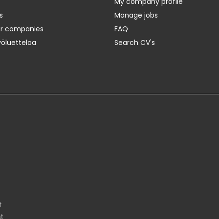
My company profile
s
Manage jobs
er companies
FAQ
yöluetteloa
Search CV's