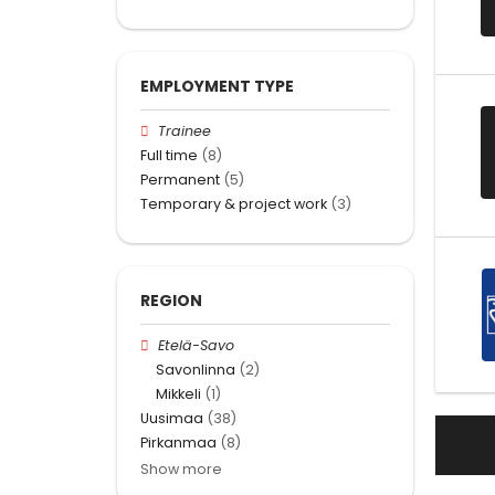
EMPLOYMENT TYPE
Trainee
Full time
(8)
Permanent
(5)
Temporary & project work
(3)
REGION
Etelä-Savo
Savonlinna
(2)
Mikkeli
(1)
Uusimaa
(38)
Pirkanmaa
(8)
Show more