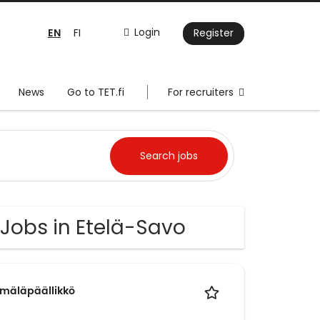
EN
Login
FI
Register
News
Go to TET.fi
For recruiters
 Jobs in Etelä-Savo
ymäläpäällikkö