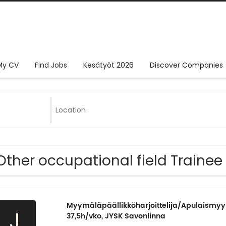
My CV
Find Jobs
Kesätyöt 2026
Discover Companies
Other occupational field Trainee
Myymäläpäällikköharjoittelija/Apulaismy
J
37,5h/vko, JYSK Savonlinna