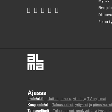
My CV
Find job
Discov
Selaa t