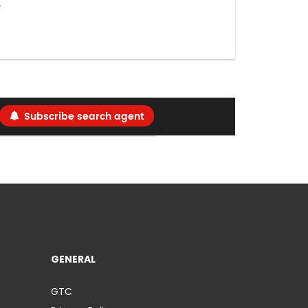
y
Subscribe search agent
GENERAL
GTC