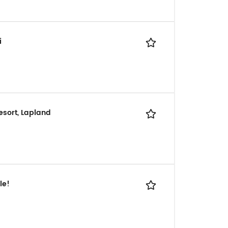
i
esort, Lapland
le!