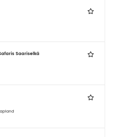
Safaris Saariselkä
Lapland