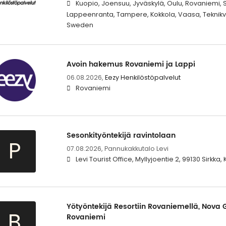
Kuopio, Joensuu, Jyväskylä, Oulu, Rovaniemi, Se
Lappeenranta, Tampere, Kokkola, Vaasa, Teknikv
Sweden
Avoin hakemus Rovaniemi ja Lappi
06.08.2026,
Eezy Henkilöstöpalvelut
Rovaniemi
Sesonkityöntekijä ravintolaan
P
07.08.2026,
Pannukakkutalo Levi
Levi Tourist Office, Myllyjoentie 2, 99130 Sirkka, Ki
Yötyöntekijä Resortiin Rovaniemellä, Nova G
B
Rovaniemi