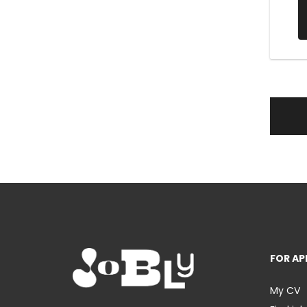
FOR AP
My CV