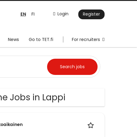
EN
Login
FI
Register
News
Go to TET.fi
For recruiters
me Jobs in Lappi
okoaikainen