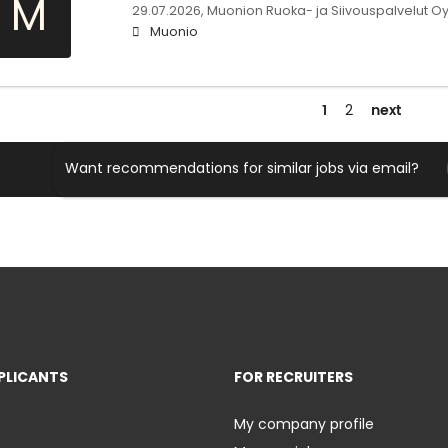
M
29.07.2026,
Muonion Ruoka- ja Siivouspalvelut O
Muonio
1
next
2
Want recommendations for similar jobs via email?
PLICANTS
FOR RECRUITERS
My company profile