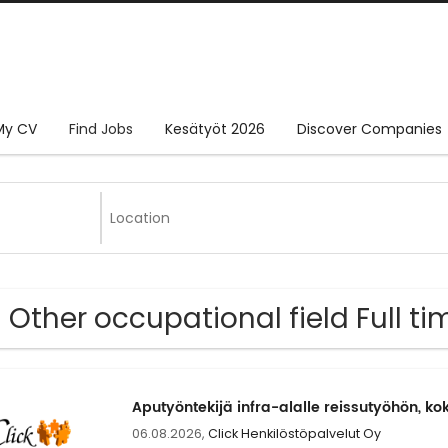
My CV
Find Jobs
Kesätyöt 2026
Discover Companies
 Other occupational field Full ti
Aputyöntekijä infra-alalle reissutyöhön, k
06.08.2026,
Click Henkilöstöpalvelut Oy