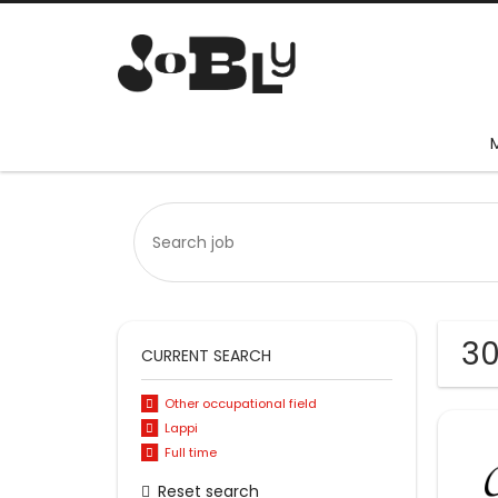
30
CURRENT SEARCH
Other occupational field
Lappi
Full time
Reset search