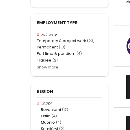
EMPLOYMENT TYPE
Full time
Temporary & project work
(23)
Permanent
(13)
Part time & per diem
(4)
Trainee
(2)
Show more
REGION
Lappi
Rovaniemi
(17)
Kittilä
(4)
Muonio
(4)
Kemijärvi
(2)