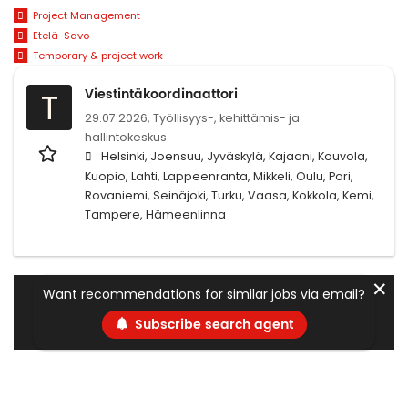
Project Management
Etelä-Savo
Temporary & project work
Viestintäkoordinaattori
T
29.07.2026,
Työllisyys-, kehittämis- ja
hallintokeskus
Helsinki, Joensuu, Jyväskylä, Kajaani, Kouvola,
Kuopio, Lahti, Lappeenranta, Mikkeli, Oulu, Pori,
Rovaniemi, Seinäjoki, Turku, Vaasa, Kokkola, Kemi,
Tampere, Hämeenlinna
✕
Want recommendations for similar jobs via email?
Subscribe search agent