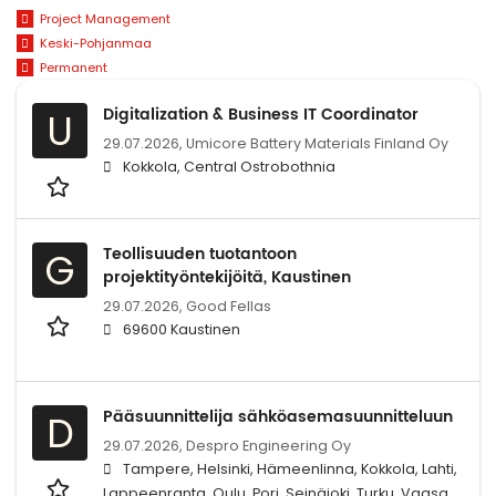
Project Management
Keski-Pohjanmaa
Permanent
Digitalization & Business IT Coordinator
U
29.07.2026,
Umicore Battery Materials Finland Oy
Kokkola, Central Ostrobothnia
Teollisuuden tuotantoon
G
projektityöntekijöitä, Kaustinen
29.07.2026,
Good Fellas
69600 Kaustinen
Pääsuunnittelija sähköasemasuunnitteluun
D
29.07.2026,
Despro Engineering Oy
Tampere, Helsinki, Hämeenlinna, Kokkola, Lahti,
Lappeenranta, Oulu, Pori, Seinäjoki, Turku, Vaasa