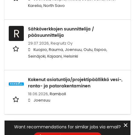
Karelia, North Savo
Sähköverkkojen suunnittelija /
R
pääsuunnittelija
29.07.2026,
Reqruitz Oy
Kuopio, Rauma, Joensuu, Oulu, Espoo,
Seinäjoki, Kajaani, Helsinki
Kokenut asiatuntija/projektipäällikkö vesi-,
ranta- ja patorakentaminen
18.06.2026,
Ramboll
Joensuu
✕
Want recommendations for similar jobs via email?