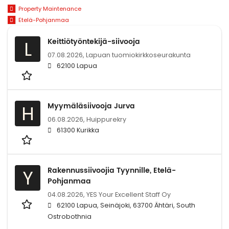
Property Maintenance
Etelä-Pohjanmaa
Keittiötyöntekijä-siivooja
L
07.08.2026,
Lapuan tuomiokirkkoseurakunta
62100 Lapua
Myymäläsiivooja Jurva
H
06.08.2026,
Huippurekry
61300 Kurikka
Rakennussiivoojia Tyynnille, Etelä-
Y
Pohjanmaa
04.08.2026,
YES Your Excellent Staff Oy
62100 Lapua, Seinäjoki, 63700 Ähtäri, South
Ostrobothnia