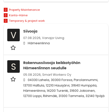
Property Maintenance
Kanta-Häme
Temporary & project work
Siivooja
V
07.08.2026,
Vanaja-Living
Hämeenlinna
Rakennussiivooja keikkatyöhön
S
Hämeenlinnan seudulle
05.08.2026,
Smart Workers Oy
04330 Lahela, 30300 Forssa, Parolannummi,
13700 Hattula, 12210 Hausjärvi, 31640 Humppila,
Hämeenlinna, 14200 Turenki, 31600 Jokioinen,
12700 Loppi, Riihimäki, 31300 Tammela, 32140 Ypäjä