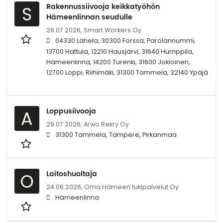
Rakennussiivooja keikkatyöhön
S
Hämeenlinnan seudulle
29.07.2026,
Smart Workers Oy
04330 Lahela, 30300 Forssa, Parolannummi,
13700 Hattula, 12210 Hausjärvi, 31640 Humppila,
Hämeenlinna, 14200 Turenki, 31600 Jokioinen,
12700 Loppi, Riihimäki, 31300 Tammela, 32140 Ypäjä
Loppusiivooja
A
29.07.2026,
Arwo Rekry Oy
31300 Tammela, Tampere, Pirkanmaa
Laitoshuoltaja
O
24.06.2026,
Oma Hämeen tukipalvelut Oy
Hämeenlinna