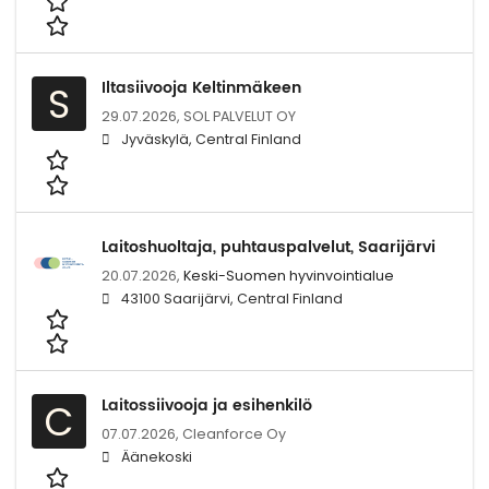
Iltasiivooja Keltinmäkeen
S
29.07.2026,
SOL PALVELUT OY
Jyväskylä, Central Finland
Laitoshuoltaja, puhtauspalvelut, Saarijärvi
20.07.2026,
Keski-Suomen hyvinvointialue
43100 Saarijärvi, Central Finland
Laitossiivooja ja esihenkilö
C
07.07.2026,
Cleanforce Oy
Äänekoski